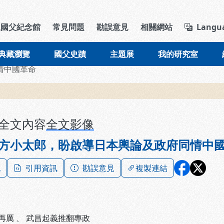
導覽列區塊
立國父紀念館
常見問題
勘誤意見
相關網站
Langu
典藏瀏覽
國父史蹟
主題展
我的研究室
情中國革命
全文內容
全文影像
方小太郎，盼啟導日本輿論及政府同情中
記
引用資訊
勘誤意見
複製連結
再厲
、
武昌起義推翻專政