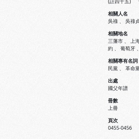
(註四十五)
相關人名
吳祿
、
吳祿
相關地名
三藩市
、
上
約
、
葡萄牙
相關專有名詞
民黨
、
革命
出處
國父年譜
冊數
上冊
頁次
0455-0456