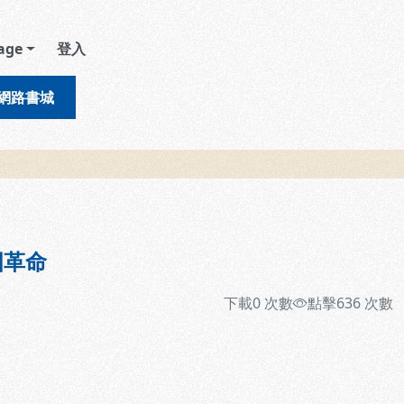
age
登入
網路書城
國革命
下載
0
次數
點擊
636
次數