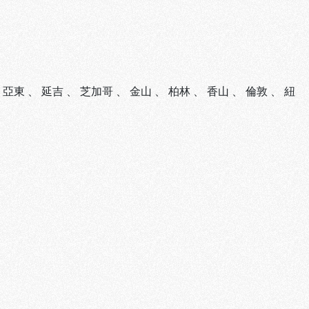
、
亞東
、
延吉
、
芝加哥
、
金山
、
柏林
、
香山
、
倫敦
、
紐