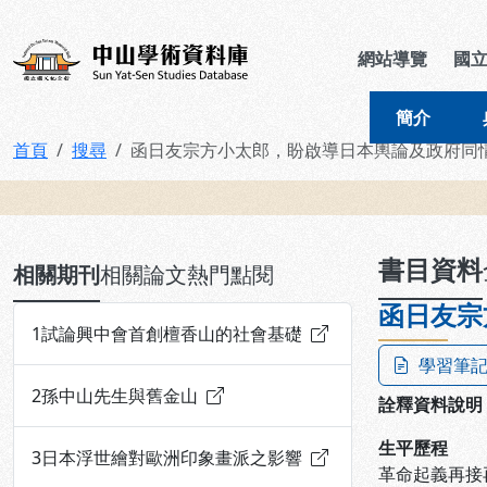
跳到主要內容
:::
:::
中山學術資料庫
網站導覽
國
簡介
首頁
搜尋
函日友宗方小太郎，盼啟導日本輿論及政府同
:::
書目資料
相關期刊
相關論文
熱門點閱
函日友宗
1
試論興中會首創檀香山的社會基礎
學習筆
2
孫中山先生與舊金山
詮釋資料說明
生平歷程
3
日本浮世繪對歐洲印象畫派之影響
革命起義再接