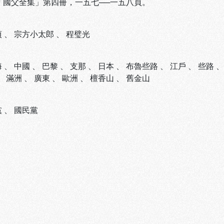
 「國父全集」第四冊，一五七──一五八頁。
貞
、
宗方小太郎
、
程璧光
海
、
中國
、
巴黎
、
支那
、
日本
、
布魯些路
、
江戶
、
些路
、
滿洲
、
廣東
、
歐洲
、
檀香山
、
舊金山
黨
、
國民黨