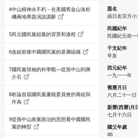
題名
4
中山精神永不朽－在美國舊金山洛杉
函日友宗方小
磯兩地專題演說講辭
民國紀年
5
民元國民黨組黨的背景和過程
民國紀元前一
干支紀年
6
改組前後中國國民黨的基層組織
辛亥
西元紀年
7
國民黨領袖的科學觀—從孫中山到蔣
一九一一年
介石
舊曆月日
8
析論首屆國民黨廉能委員會的籌組與
六月二十一日
作為
新曆(西曆)月
七月十六日
9
從孫中山政黨政治的思想看中國國民
黨的轉型
國父年歲
46