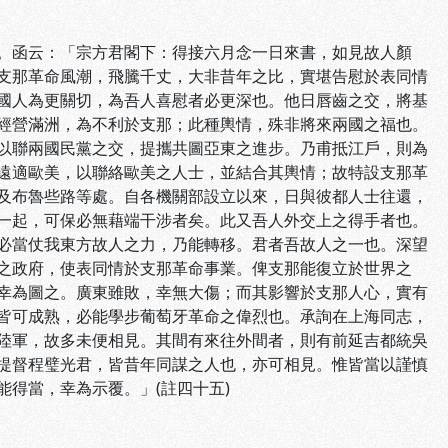
。函云：「宗方君閣下：得接六月念一日來書，如見故人顏
支那革命風潮，飛騰千丈，大非昔年之比，實堪告慰於表同情
國人為更關切，為吾人喜慰者必更深也。他日唇齒之交，將基
經營滿洲，為不利於支那；此種輿情，殊非將來兩國之福也。
以聯兩國民黨之交，提攜共圖亞東之進步。乃甫抵江戶，則為
遠適歐美，以聯絡歐美之人士，並結合其輿情；故特設支那革
及布魯些路等處。自各機關部設立以來，日與彼都人士往還，
一起，可保必無藉端干涉者矣。此又吾人外交上之得手者也。
必當仗我東方故人之力，乃能轉移。君者吾故人之一也。深望
之政府，使表同情於支那革命事業。俾支那能復立於世界之
幸為圖之。廣東雖敗，幸無大傷；而其影響於支那人心，實有
皆可成熟，必能學步葡萄牙革命之偉烈也。承詢在上海同志，
陸軍，故多未便相見。其間有來往外間者，則有前延吉都統吳
提督程璧光君，皆昔年同謀之人也，亦可相見。惟皆當以謹慎
得當，幸為示覆。」(註四十五)