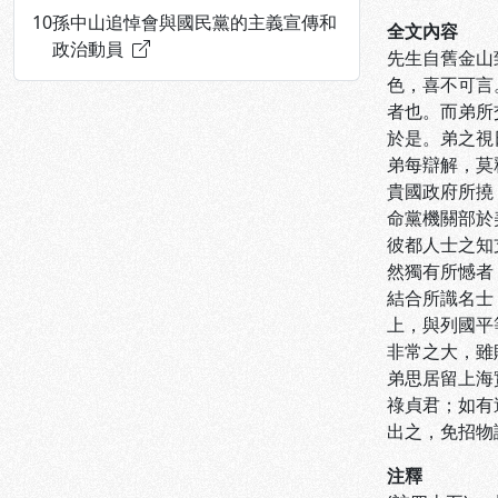
10
孫中山追悼會與國民黨的主義宣傳和
全文內容
政治動員
先生自舊金山
色，喜不可言
者也。而弟所
於是。弟之視
弟每辯解，莫
貴國政府所撓
命黨機關部於
彼都人士之知
然獨有所憾者
結合所識名士
上，與列國平
非常之大，雖
弟思居留上海
祿貞君；如有
出之，免招物
注釋