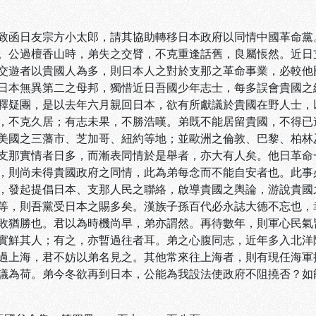
致函日友宗方小太郎，請其協助轉移日本政府以同情中國革命黨
。公過檀香山時，弟失之交臂，不克重逢話舊，良屬悵然。近日
交遊者以貴國人為多，則日本人之對於支那之革命事業，必較他
日本無異第二之母邦，獨惜近日吾國少年志士，每多誤會貴國之
釋疑團，是以去年六月親回日本，欲有所獻議於貴國在野人士，
，不克久居；有志未果，不勝浩嘆。弟既不能居留貴國，不得已
美國之三藩市、芝加哥、紐約等地；並歐洲之倫敦、巴黎、柏林
支那實情者日多，而漸表同情於是舉者，亦大有人矣。他日革命
，則尚未得貴國政府之同情，此為弟每念而不能自安者也。此事
，發起提倡日本、支那人民之聯絡，啟導貴國之輿論，游說貴國
等，則吾黨受日本之賜多矣。漢族子孫百代必永誌大德不忘也，
敗猶勝也。君以為時機尚早，弟亦謂然。再待數年，則軍心民氣
實鮮其人；有之，亦暫過往者耳。弟之心腹同志，近年多入北洋
過上海，君不妨以弟名見之。其他常來往上海者，則有現任海軍
議為荷。弟今冬欲再到日本，公能為我設法使政府不阻撓否？如能