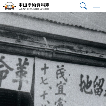
跳到主要內容
:::
:::
中山學術資料庫