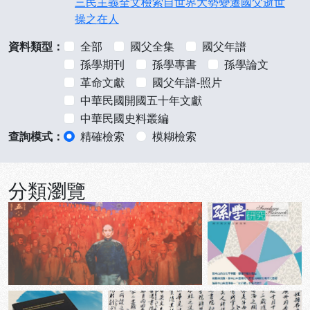
三民主義全文檢索
自世界大勢變遷
國父逝世
操之在人
資料類型：
全部
國父全集
國父年譜
孫學期刊
孫學專書
孫學論文
革命文獻
國父年譜-照片
中華民國開國五十年文獻
中華民國史料叢編
查詢模式：
精確檢索
模糊檢索
分類瀏覽