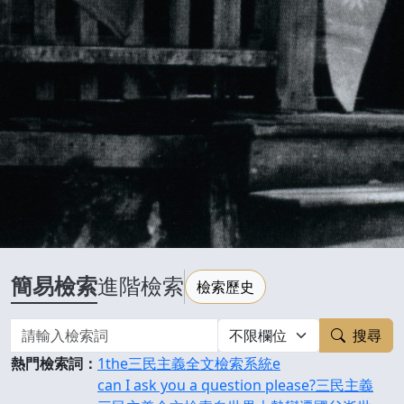
國父革命策源地
簡易檢索
進階檢索
檢索歷史
搜尋
熱門檢索詞：
1
the
三民主義全文檢索系統
e
can I ask you a question please?
三民主義