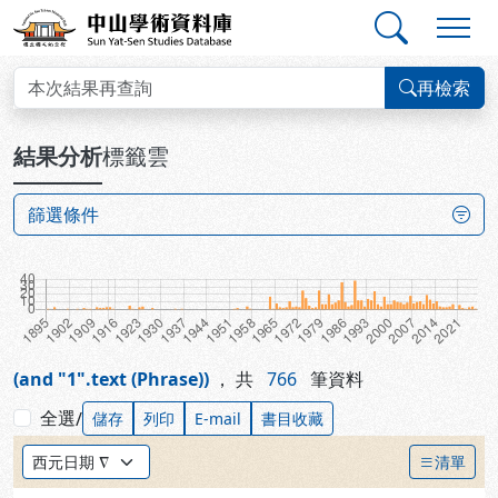
跳到主要內容
:::
:::
中山學術資料庫
查詢結果
再檢索
:::
結果分析
標籤雲
篩選條件
(and "1".text (Phrase))
，
共
766
筆資料
全選
/
儲存
列印
E-mail
書目收藏
排序方式：
清單