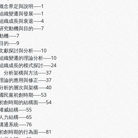
定與說明-----1
與發展-----1
與衰退-----4
機與目的-----7
---7
---9
討與分析-----10
的理論分析-----10
的模式探討-----24
架構與方法-----37
用與修正-----37
次與架構-----40
民黨初創時期-----53
期的結構面-----54
-----55
-----65
-----76
期的行為面-----81