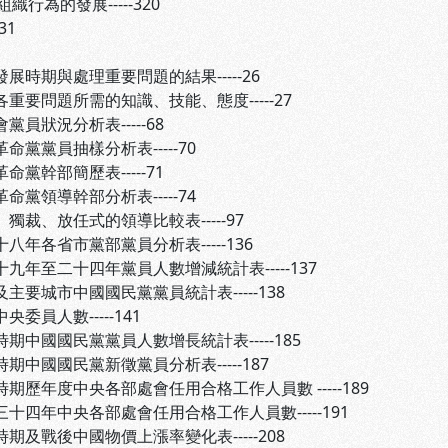
的發展-----320
31
發展時期與處理重要問題的結果-----26
各重要問題所需的知識、技能、態度-----27
黨員狀況分析表-----68
命黨黨員抽樣分析表-----70
命黨幹部簡歷表-----71
命黨領導幹部分析表-----74
、獨裁、放任式的領導比較表-----97
十八年各省市黨部黨員分析表-----136
十九年至二十四年黨員人數增減統計表-----137
及主要城市中國國民黨黨員統計表-----138
央委員人數-----141
時期中國國民黨黨員人數增長統計表-----185
時期中國國民黨新徵黨員分析表-----187
時期歷年度中央各部處會任用合格工作人員數 -----189
三十四年中央各部處會任用合格工作人員數-----191
時期及戰後中國物價上漲率變化表-----208