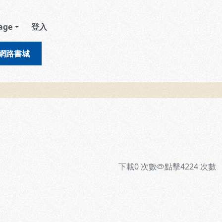
age
登入
網路書城
下載
0
次數
點擊
4224
次數