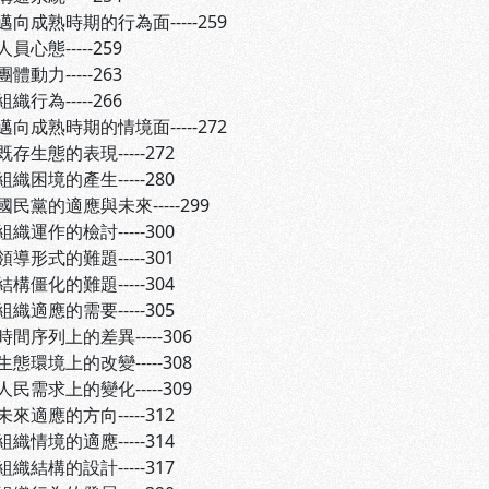
熟時期的行為面-----259
-----259
-----263
-----266
熟時期的情境面-----272
的表現-----272
的產生-----280
民黨的適應與未來-----299
作的檢討-----300
的難題-----301
的難題-----304
應的需要-----305
上的差異-----306
上的改變-----308
上的變化-----309
應的方向-----312
的適應-----314
的設計-----317