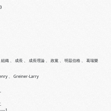
)
、
組織
、
成長
、
成長理論
、
政黨
、
明茲伯格
、
葛瑞樂
enry
、
Greiner-Larry
一
二
--1