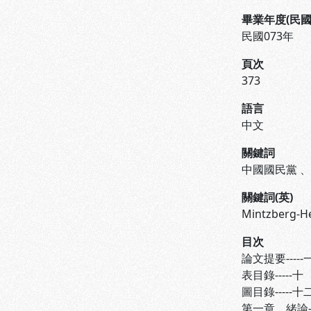
畢業年度(民國
民國073年
頁次
373
語言
中文
關鍵詞
中國國民黨
關鍵詞(英)
Mintzberg-H
目次
論文提要-----
表目錄-----十
圖目錄-----十
第一章 緒論---