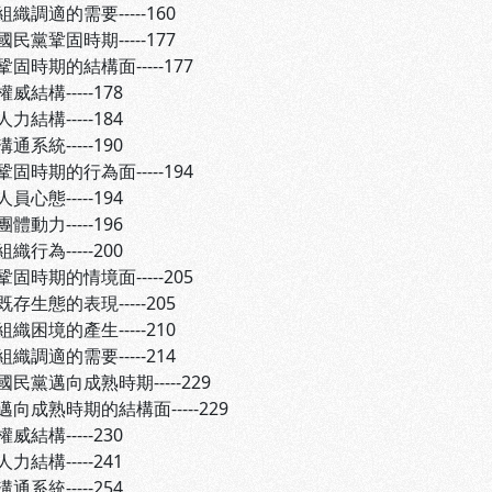
的需要-----160
黨鞏固時期-----177
期的結構面-----177
-----178
-----184
-----190
期的行為面-----194
-----194
-----196
-----200
期的情境面-----205
的表現-----205
的產生-----210
的需要-----214
民黨邁向成熟時期-----229
熟時期的結構面-----229
-----230
-----241
-----254