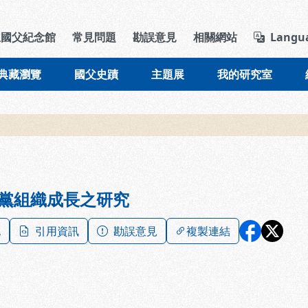
導覽列區塊
立國父紀念館
常見問題
勘誤意見
相關網站
Langu
典藏瀏覽
國父史蹟
主題展
我的研究室
黨組織成長之研究
記
引用資訊
勘誤意見
複製連結