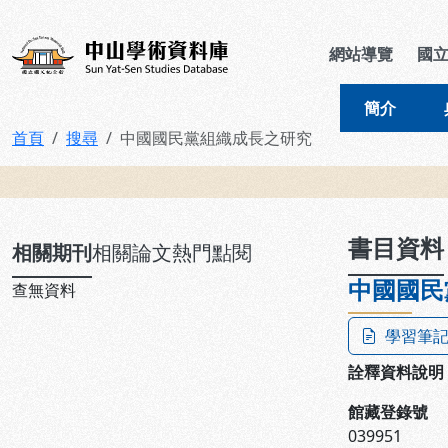
跳到主要內容
:::
:::
中山學術資料庫
網站導覽
國
簡介
首頁
搜尋
中國國民黨組織成長之研究
:::
書目資料
相關期刊
相關論文
熱門點閱
中國國民
查無資料
學習筆
詮釋資料說明
館藏登錄號
039951