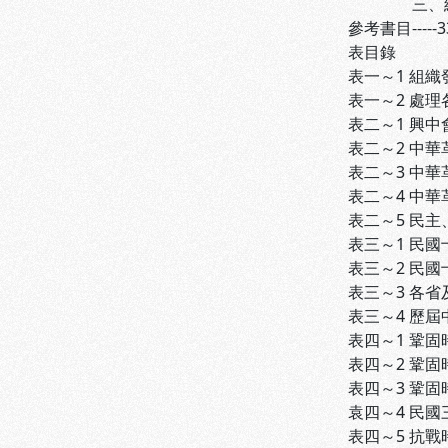
三、組織行為
參考書目-----3
表目錄
表一～1 組織
表一～2 處理
表二～1 興中會
表二～2 中華革
表二～3 中華革
表二～4 中華革
表二～5 民主
表三～1 民國
表三～2 民國
表三～3 各省
表三～4 歷屆中
表四～1 鞏固
表四～2 鞏固
表四～3 鞏固
袁四～4 民國
表四～5 抗戰