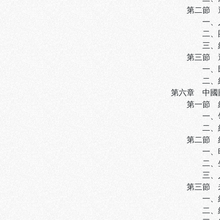
第二節 邁向成
一、人員心態
二、團體動力
三、組織行為
第三節 邁向成
一、既存生態
二、組織困境
第六章 中國國
第一節 組織運
一、領導形式
二、結構僵化
第二節 組織適
一、時間序列
二、生態環境
三、人民需求
第三節 未來適
一、組織情境
二、組織結構