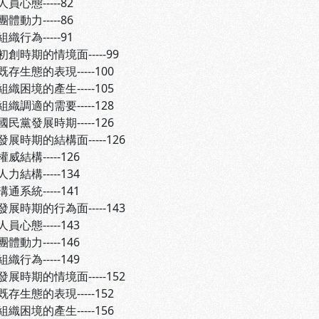
-----82
-----86
-----91
期的情境面-----99
的表現-----100
的產生-----105
的需要-----128
黨發展時期-----126
期的結構面-----126
-----126
-----134
-----141
期的行為面-----143
-----143
-----146
-----149
期的情境面-----152
的表現-----152
的產生-----156