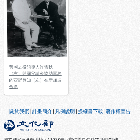
黃岡之役領導人許雪秋
（右）與國父請來協助軍務
的萱野長知（左）在新加坡
合影
:::
關於我們
|
計畫簡介
|
凡例說明
|
授權書下載
|
著作權宣告
國立國父紀念館地址：11073臺北市信義區仁愛路4段505號