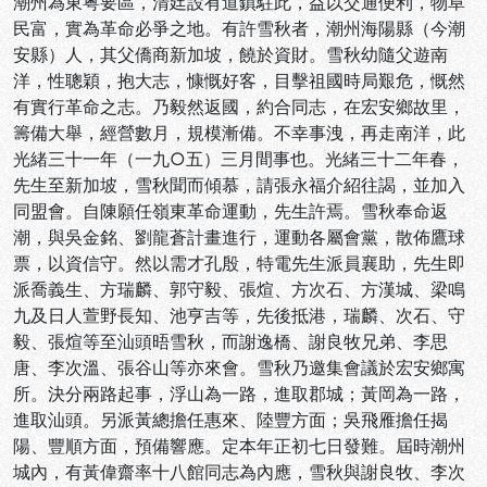
潮州為東粤要區，清廷設有道鎮駐此，益以交通便利，物阜
民富，實為革命必爭之地。有許雪秋者，潮州海陽縣（今潮
安縣）人，其父僑商新加坡，饒於資財。雪秋幼隨父遊南
洋，性聰穎，抱大志，慷慨好客，目擊祖國時局艱危，慨然
有實行革命之志。乃毅然返國，約合同志，在宏安鄉故里，
籌備大舉，經營數月，規模漸備。不幸事洩，再走南洋，此
光緒三十一年（一九○五）三月間事也。光緒三十二年春，
先生至新加坡，雪秋聞而傾慕，請張永福介紹往謁，並加入
同盟會。自陳願任嶺東革命運動，先生許焉。雪秋奉命返
潮，與吳金銘、劉龍蒼計畫進行，運動各屬會黨，散佈鷹球
票，以資信守。然以需才孔殷，特電先生派員襄助，先生即
派喬義生、方瑞麟、郭守毅、張煊、方次石、方漢城、梁鳴
九及日人萱野長知、池亨吉等，先後抵港，瑞麟、次石、守
毅、張煊等至汕頭晤雪秋，而謝逸橋、謝良牧兄弟、李思
唐、李次溫、張谷山等亦來會。雪秋乃邀集會議於宏安鄉寓
所。決分兩路起事，浮山為一路，進取郡城；黃岡為一路，
進取汕頭。另派黃總擔任惠來、陸豐方面；吳飛雁擔任揭
陽、豐順方面，預備響應。定本年正初七日發難。屆時潮州
城內，有黃偉齋率十八館同志為內應，雪秋與謝良牧、李次