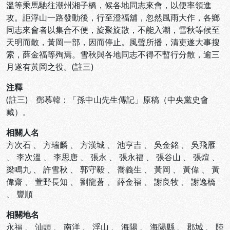
溫等乘馬馳往潮州湘子橋，候各地同志來會，以便率領進
攻。詎浮山一路發動後，行至澄福舖，忽然風雨大作，各鄉
同志來會者以集合不便，旋聚旋散，不能入潮，雪秋等候至
天明而散，黃岡一部，因而停止。風聲所播，清吏遂大事搜
索，薛金福等殉焉。雪秋與各地同志不得不暫行分散，逾三
月遂有黃岡之役。(註三)
注釋
(註三) 鄧慕韓：「孫中山先生傳記」原稿（中央黨史會
藏）。
相關人名
方次石
、
方瑞麟
、
方漢城
、
池亨吉
、
吳金銘
、
吳飛雁
、
李次溫
、
李思唐
、
張永
、
張永福
、
張谷山
、
張煊
、
梁鳴九
、
許雪秋
、
郭守毅
、
喬義生
、
黃岡
、
黃偉
、
黃
偉齋
、
萱野長知
、
劉龍蒼
、
薛金福
、
謝良牧
、
謝逸橋
、
豐順
相關地名
永福
、
汕頭
、
南洋
、
浮山
、
海陽
、
海陽縣
、
郡城
、
陸