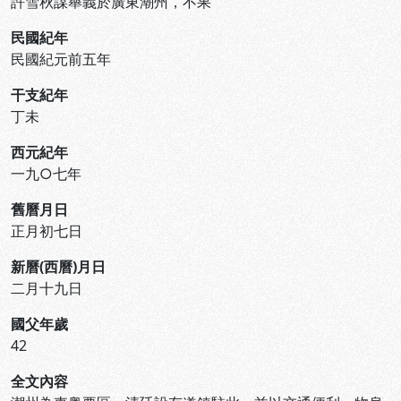
許雪秋謀舉義於廣東潮州，不果
民國紀年
民國紀元前五年
干支紀年
丁未
西元紀年
一九○七年
舊曆月日
正月初七日
新曆(西曆)月日
二月十九日
國父年歲
42
全文內容