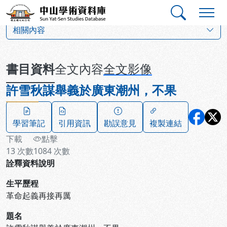
跳到主要內容
:::
:::
中山學術資料庫
:::
相關內容
書目資料
全文內容
全文影像
許雪秋謀舉義於廣東潮州，不果
學習筆記
引用資訊
勘誤意見
複製連結
下載
點擊
13
次數
1084
次數
詮釋資料說明
生平歷程
革命起義再接再厲
題名