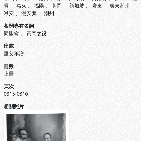
豐
、
惠來
、
揭陽
、
黃岡
、
新加坡
、
廣東
、
廣東潮州
、
潮安
、
潮安縣
、
潮州
相關專有名詞
同盟會
、
黃岡之役
出處
國父年譜
冊數
上冊
頁次
0315-0316
相關照片