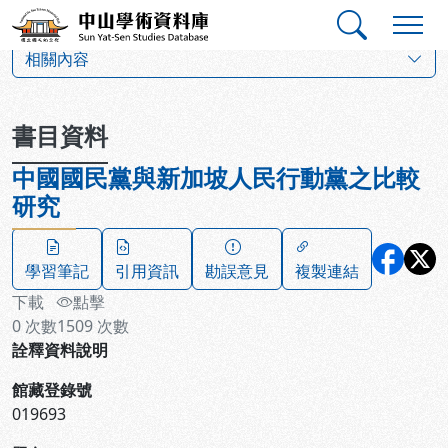
跳到主要內容
:::
:::
中山學術資料庫
:::
相關內容
書目資料
中國國民黨與新加坡人民行動黨之比較
研究
學習筆記
引用資訊
勘誤意見
複製連結
下載
點擊
0
次數
1509
次數
詮釋資料說明
館藏登錄號
019693