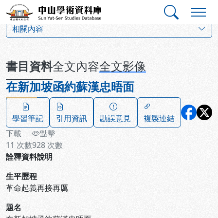
跳到主要內容
:::
:::
中山學術資料庫
:::
相關內容
書目資料
全文內容
全文影像
在新加坡函約蘇漢忠晤面
學習筆記
引用資訊
勘誤意見
複製連結
下載
點擊
11
次數
928
次數
詮釋資料說明
生平歷程
革命起義再接再厲
題名