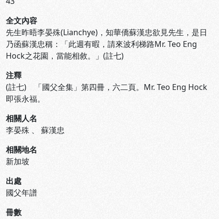
43
全文內容
先生昨晤李晏殊(Lianchye)，知華僑蘇漢忠欲見先生，是日
乃函蘇漢忠稱：「此週有暇，請來波利梯路Mr. Teo Eng
Hock之花園，當能相敘。」(註七)
注釋
(註七) 「國父全集」第四冊，六二頁。Mr. Teo Eng Hock
即張永福。
相關人名
李晏殊
、
蘇漢忠
相關地名
新加坡
出處
國父年譜
冊數