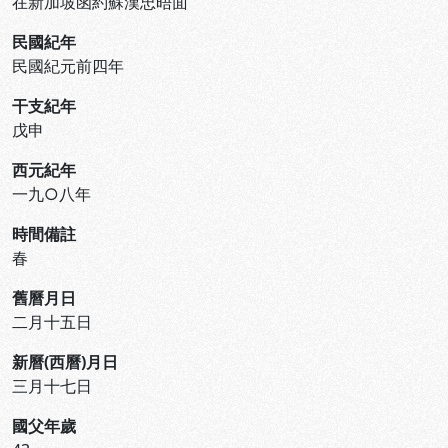
在新加坡函約蘇漢忠晤面
民國紀年
民國紀元前四年
干支紀年
戊申
西元紀年
一九○八年
時間備註
春
舊曆月日
二月十五日
新曆(西曆)月日
三月十七日
國父年歲