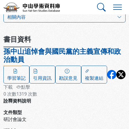
跳到主要內容
:::
:::
中山學術資料庫
:::
相關內容
書目資料
孫中山追悼會與國民黨的主義宣傳和政
治動員
學習筆記
引用資訊
勘誤意見
複製連結
下載
點擊
0
次數
1319
次數
詮釋資料說明
文件類型
研討會論文