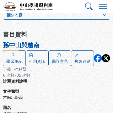
跳到主要內容
:::
:::
中山學術資料庫
:::
相關內容
書目資料
孫中山與越南
學習筆記
引用資訊
勘誤意見
複製連結
下載
點擊
0
次數
735
次數
詮釋資料說明
文件類型
本館出版品
題名