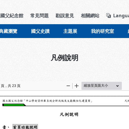
導覽列區塊
立國父紀念館
常見問題
勘誤意見
相關網站
Langu
典藏瀏覽
國父史蹟
主題展
我的研究室
凡例說明