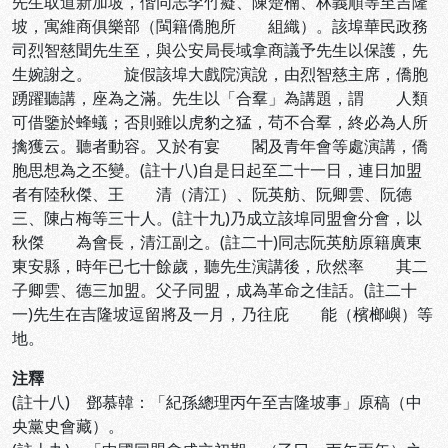
先生取道新加坡，偕同志李竹癡、陳楚楠、林義順等至吉隆
坡，寓維商俱樂部（閩籍僑胞所 組織）。該埠華民政務
司烈智慈聞先生至，與公安局長域拿商議予先生以保護，先
生婉謝之。 旋假該埠大戲院演說，由烈智慈主席，僑胞
踴躍聽講，座為之滿。先生以「合羣」為講題，謂 人類
可借鑒於蜂蟻；否則雖以虎豹之猛，苟不合羣，終必為人所
擒獲云。聽者動容。又於有宴 閣及青年會等處演講，僑
胞思想為之丕變。(註十八)自是日起至二十一日，連日加盟
者有陸秋傑、王 清（清江）、阮英舫、阮卿雲、阮德
三、陳占梅等三十人。(註十九)乃成立該埠同盟會分會，以
秋傑 為會長，清江副之。(註二十)同志阮英舫原籍廣東
東安縣，時年已七十餘歲，聽先生演講後，欣然率 其二
子卿雲、德三加盟。父子同盟，成為革命之佳話。(註二十
一)先生在吉隆坡逗留將及一月，乃往庇 能（檳榔嶼）等
地。
注釋
(註十八) 鄧慕韓：「紀孫總理丙午至吉隆坡事」原稿（中
央黨史會藏）。