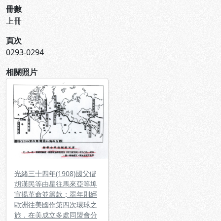
冊數
上冊
頁次
0293-0294
相關照片
光緒三十四年(1908)國父偕
胡漢民等由星往馬來亞等埠
宣揚革命並籌款；翠年則經
歐洲往美國作第四次環球之
旅，在美成立多處同盟會分