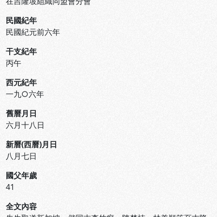
在吉隆坡組織同盟會分會
民國紀年
民國紀元前六年
干支紀年
丙午
西元紀年
一九○六年
舊曆月日
六月十八日
新曆(西曆)月日
八月七日
國父年歲
41
全文內容