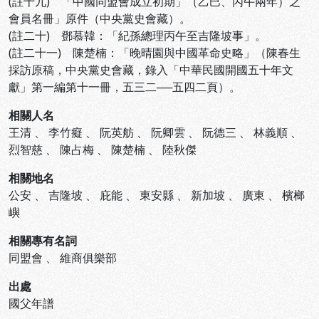
(註十九) 「中國同盟會成立初期」（乙巳、丙午兩年）之
會員名冊」原件（中央黨史會藏）。
(註二十) 鄧慕韓：「紀孫總理丙午至吉隆坡事」。
(註二十一) 陳楚楠：「晚晴園與中國革命史略」（陳春生
採訪原稿，中央黨史會藏，錄入「中華民國開國五十年文
獻」第一編第十一冊，五三二──五四二頁）。
相關人名
王清
、
李竹癡
、
阮英舫
、
阮卿雲
、
阮德三
、
林義順
、
烈智慈
、
陳占梅
、
陳楚楠
、
陸秋傑
相關地名
公安
、
吉隆坡
、
庇能
、
東安縣
、
新加坡
、
廣東
、
檳榔
嶼
相關專有名詞
同盟會
、
維商俱樂部
出處
國父年譜