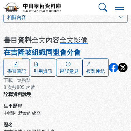
跳到主要內容
:::
:::
中山學術資料庫
:::
相關內容
書目資料
全文內容
全文影像
在吉隆坡組織同盟會分會
學習筆記
引用資訊
勘誤意見
複製連結
下載
點擊
8
次數
805
次數
詮釋資料說明
生平歷程
中國同盟會的成立
題名