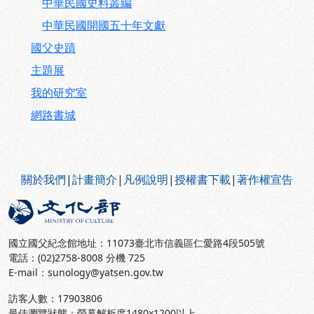
中華民國史料叢編
中華民國開國五十年文獻
國父史蹟
​​​​​主題展
我的研究室
網路書城
:::
關於我們
|
計畫簡介
|
凡例說明
|
授權書下載
|
著作權宣告
國立國父紀念館地址：11073臺北市信義區仁愛路4段505號
電話：(02)2758-8008 分機 725
E-mail：sunology@yatsen.gov.tw
訪客人數：
17903806
最佳瀏覽狀態：螢幕解析度1480x1200以上