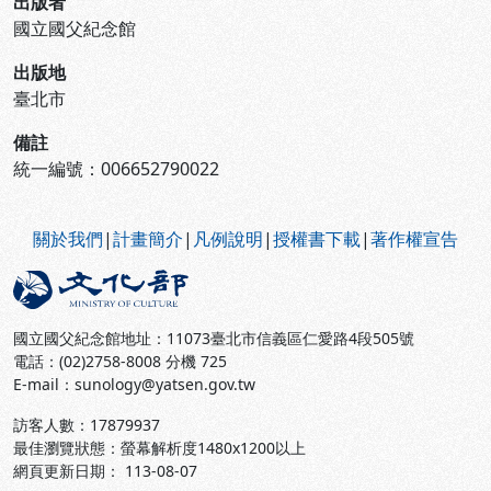
出版者
國立國父紀念館
出版地
臺北市
備註
統一編號：006652790022
:::
關於我們
|
計畫簡介
|
凡例說明
|
授權書下載
|
著作權宣告
國立國父紀念館地址：11073臺北市信義區仁愛路4段505號
電話：(02)2758-8008 分機 725
E-mail：sunology@yatsen.gov.tw
訪客人數：
17879937
最佳瀏覽狀態：螢幕解析度1480x1200以上
網頁更新日期： 113-08-07