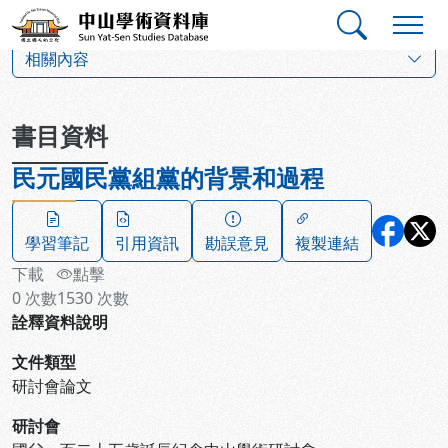
跳到主要內容
:::
:::
中山學術資料庫
:::
相關內容
書目資料
民元國民黨組黨的背景和過程
學習筆記
引用資訊
勘誤意見
複製連結
下載
點擊
0
次數
1530
次數
詮釋資料說明
文件類型
研討會論文
研討會