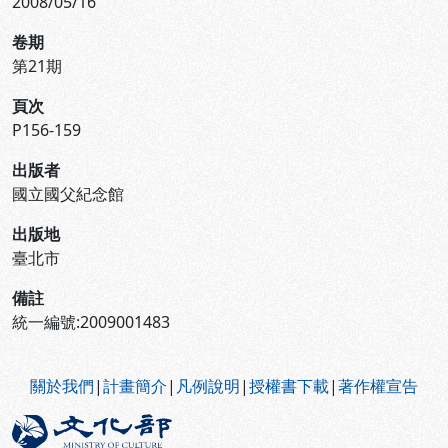
2008/05/16
卷期
第21期
頁次
P156-159
出版者
國立國父紀念館
出版地
臺北市
備註
統一編號:2009001483
:::
關於我們
|
計畫簡介
|
凡例說明
|
授權書下載
|
著作權宣告