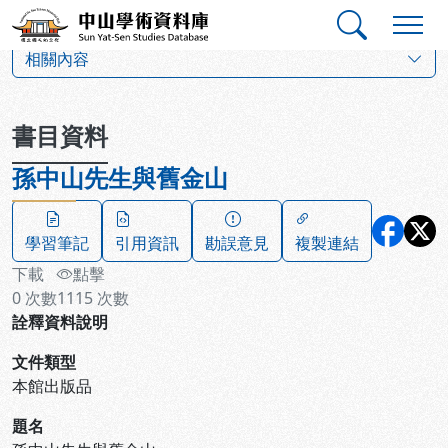
跳到主要內容
:::
:::
中山學術資料庫
:::
相關內容
書目資料
孫中山先生與舊金山
學習筆記
引用資訊
勘誤意見
複製連結
下載
點擊
0
次數
1115
次數
詮釋資料說明
文件類型
本館出版品
題名