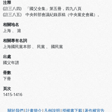
注釋
(註三八四) 「國父全集」第五冊，四九八頁
(註三八五) 中央幹部會議紀錄原稿（中央黨史會藏）。
相關地名
上海
、
滬
相關專有名詞
上海國民黨本部
、
民黨
、
國民黨
出處
國父年譜
冊數
下冊
頁次
1415-1416
:::
關於我們
|
計畫簡介
|
凡例說明
|
授權書下載
|
著作權宣告