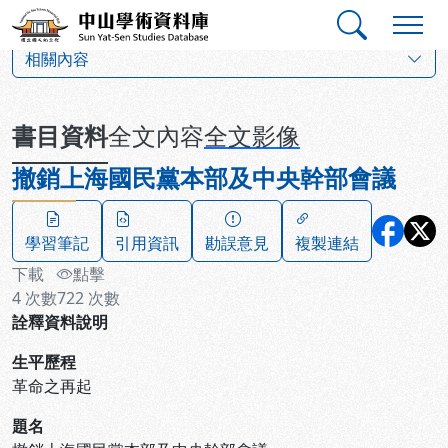
跳到主要內容
:::
:::
中山學術資料庫
:::
相關內容
書目資料
全文內容
全文影像
撤銷上海國民黨本部及中央幹部會議
學習筆記
引用資訊
勘誤意見
複製連結
下載
點擊
4
次數
722
次數
詮釋資料說明
生平歷程
革命之再起
題名