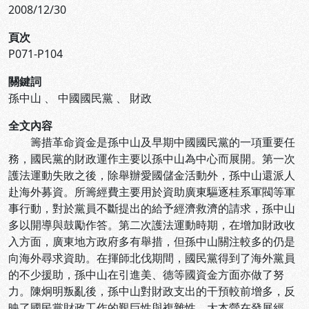
2008/12/30
頁次
P071-P104
關鍵詞
孫中山
、
中國國民黨
、
財政
全文內容
籌措革命資金是孫中山及早期中國國民黨的一項重要任
務，國民黨的財政運作主要以孫中山為中心而展開。第一次
護法運動失敗之後，除舉辦愛國儲金活動外，孫中山還派人
赴海外募資。所籌經費主要用於資助廣東驅逐桂系軍閥等軍
事行動，對於黨員不斷提出的給予經濟救濟的請求，孫中山
多以開導與鼓勵作答。第二次護法運動時期，在增加財政收
入方面，廣東地方政府多有舉措，但孫中山關注較多的仍是
向海外尋求資助。在揮師北伐期間，國民黨得到了海外黨員
的不少援助，孫中山在引進美、德等國資金方面亦做了努
力。陳炯明叛亂後，孫中山對財政支出的干預較前增多，反
映了國民黨財政工作的艱巨性與複雜性。大本營在發展經