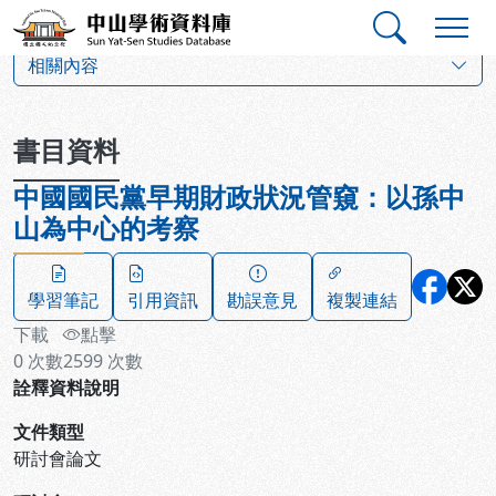
跳到主要內容
:::
:::
中山學術資料庫
:::
相關內容
書目資料
中國國民黨早期財政狀況管窺：以孫中
山為中心的考察
學習筆記
引用資訊
勘誤意見
複製連結
下載
點擊
0
次數
2599
次數
詮釋資料說明
文件類型
研討會論文