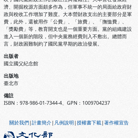
濟、開掘稅源方面頗多作為，但軍事不統一的局面給政府財
政與稅收工作增加了難度。大本營財政支出的主要部分是軍
費，此外，還被用作「公費」、「旅費」、「撫恤費」、
「獎勵費」等，教育開支也是一個重要方面。黨的組織建設
進入一個新的階段，但中央黨務經費則入不敷出。總體而
言，財政困難制約了國民黨早期的政治發展。
出版者
國立國父紀念館
出版地
臺北市
備註
ISBN：978-986-01-7344-4、GPN：1009704237
:::
關於我們
|
計畫簡介
|
凡例說明
|
授權書下載
|
著作權宣告