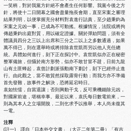
一笑柄，對於我黨方針絕不會產生任何影響。我黨今後之方
針，將使十二日開幕之國會盡量拖長會期，直至宋案之審理
結果判明，以便掌握充分材料對袁進行詰責，至少趙秉鈞為
宋案之元凶一事，已成為不可動搖。根據情況，法院或將拘
傳趙秉鈞出庭對質，用以確定證據。關於彈劾問題，須有全
體議員四分之三以上出席和三分之二以上之多數通過，如果
萬不得已，則在選舉時或將排除袁世凱而另以他人充任總
統。具體如何進行，刻下正在探討中。袁世凱似亦正在秘密
整軍備旅，但懾於南方形勢，似亦不敢甘冒不韙，日前九龍
山有土匪蜂起，袁曾計劃派張勳南下剿討，刻下已經停止進
行。由此觀之，當不敢貿然採取露骨行動；而我方亦不準備
首先發難，故事件之解決，恐將延宕時日。
袁如怯懦，自當退讓；否則興動干戈，反可乘機鋤除元凶，
對國家前途，堪稱幸事。最近以來，袁氏每日數電前來，一
則為其本人之立場開脫，二則乞求予以推舉，本人尚未復其
一電。
注釋
(註一) 譯自「日本外交文書」（大正二年第二冊）「有吉