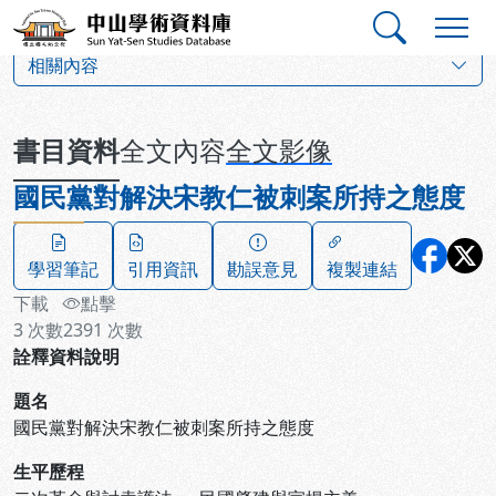
跳到主要內容
:::
:::
中山學術資料庫
:::
相關內容
書目資料
全文內容
全文影像
國民黨對解決宋教仁被刺案所持之態度
學習筆記
引用資訊
勘誤意見
複製連結
下載
點擊
3
次數
2391
次數
詮釋資料說明
題名
國民黨對解決宋教仁被刺案所持之態度
生平歷程