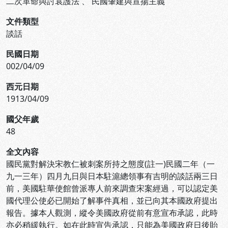
二次革命與討袁護法
、
民國肇建與宣揚主義
文件類型
談話
民國日期
002/04/09
西元日期
1913/04/09
國父年歲
48
全文內容
國民黨對解決宋教仁被刺案所持之態度(註一)民國二年（一
九一三年）四月九日與日本駐滬總領事有吉明的談話兩三日
前，美國駐華使館曾派專人前來調查宋案經過，可以認定美
國代理公使必已開始了解事件真相，並已向其本國政府提出
報告。據本人觀測，縱令美國政府從前有意宣布承認，此時
亦必稍緩執行。如在此時宣告承認，只能為美國政府日後貽