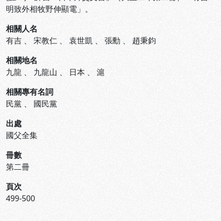
明致外相牧野伸顯電」。
相關人名
有吉
、
宋教仁
、
袁世凱
、
張勳
、
趙秉鈞
相關地名
九龍
、
九龍山
、
日本
、
滬
相關專有名詞
民黨
、
國民黨
出處
國父全集
冊數
第二冊
頁次
499-500