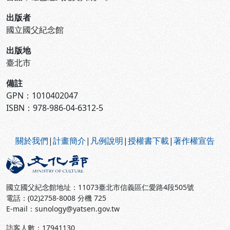
出版者
國立國父紀念館
出版地
臺北市
備註
GPN：1010402047
ISBN：978-986-04-6312-5
:::
關於我們
|
計畫簡介
|
凡例說明
|
授權書下載
|
著作權宣告
國立國父紀念館地址：11073臺北市信義區仁愛路4段505號
電話：(02)2758-8008 分機 725
E-mail：sunology@yatsen.gov.tw
訪客人數：
17941130