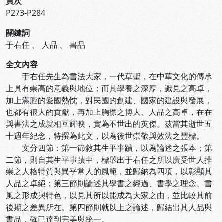
頁次
P273-P284
關鍵詞
于右任
、
人品
、
書品
全文內容
于右任先生為書法大家，一代草聖，在中華文化的傳承
上具有崇高的意義與地位；而其學養之深厚，識見之高卓，
加上滿腔的愛國熱忱，對民國的創建、國家的建設與發展，
也都有很大的貢獻，再加上胸襟之博大、人品之高卓，在在
與書法之成就相互輝映，實為不世出的英傑。茲當其逝世五
十週年紀念，特撰為此文，以為後世崇敬與效法之豐標。
文分四節：第一節敘其生平事蹟，以為論述之張本；第
二節，則自其生平事蹟中，標舉出于右任之所以廣受世人推
崇之人格特質與異乎常人的風範，並歸納為四項，以彰顯其
人品之卓絕；第三節則論述其學書之經過、書學之理念、書
風之形成與特色，以見其所以能成為大家之由，並比較其前
後期之差異所在。第四節則就以上之論述，歸結出其人品與
書品，確已達到完美與統一。