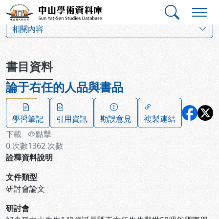
跳到主要內容
:::
:::
中山學術資料庫
:::
相關內容
書目資料
論于右任的人品與書品
學習筆記
引用資訊
勘誤意見
複製連結
下載
點擊
0
次數
1362
次數
詮釋資料說明
文件類型
研討會論文
研討會