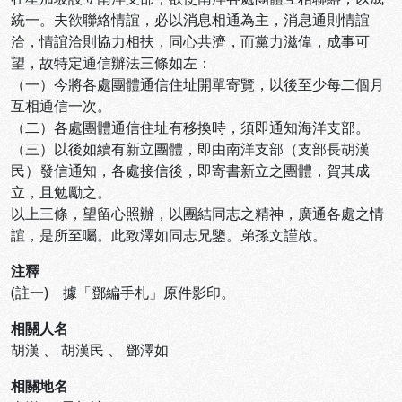
統一。夫欲聯絡情誼，必以消息相通為主，消息通則情誼
洽，情誼洽則協力相扶，同心共濟，而黨力滋偉，成事可
望，故特定通信辦法三條如左：
（一）今將各處團體通信住址開單寄覽，以後至少每二個月
互相通信一次。
（二）各處團體通信住址有移換時，須即通知海洋支部。
（三）以後如續有新立團體，即由南洋支部（支部長胡漢
民）發信通知，各處接信後，即寄書新立之團體，賀其成
立，且勉勵之。
以上三條，望留心照辦，以團結同志之精神，廣通各處之情
誼，是所至囑。此致澤如同志兄鑒。弟孫文謹啟。
注釋
(註一) 據「鄧編手札」原件影印。
相關人名
胡漢
、
胡漢民
、
鄧澤如
相關地名