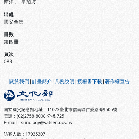
南洋
、
星加坡
出處
國父全集
冊數
第四冊
頁次
083
:::
關於我們
|
計畫簡介
|
凡例說明
|
授權書下載
|
著作權宣告
國立國父紀念館地址：11073臺北市信義區仁愛路4段505號
電話：(02)2758-8008 分機 725
E-mail：sunology@yatsen.gov.tw
訪客人數：
17935307