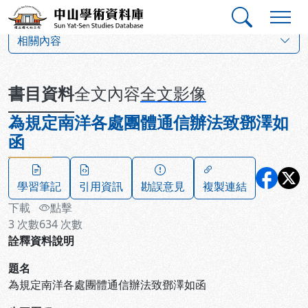
跳到主要內容
:::
:::
中山學術資料庫
:::
相關內容
書目資料
全文內容
全文影像
為規定南洋各處團體通信辦法致鄧澤如
函
學習筆記
引用資訊
勘誤意見
複製連結
下載
點擊
3
次數
634
次數
詮釋資料說明
題名
為規定南洋各處團體通信辦法致鄧澤如函