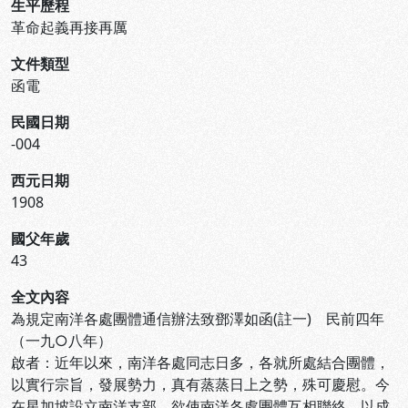
生平歷程
革命起義再接再厲
文件類型
函電
民國日期
-004
西元日期
1908
國父年歲
43
全文內容
為規定南洋各處團體通信辦法致鄧澤如函(註一) 民前四年
（一九○八年）
啟者：近年以來，南洋各處同志日多，各就所處結合團體，
以實行宗旨，發展勢力，真有蒸蒸日上之勢，殊可慶慰。今
在星加坡設立南洋支部，欲使南洋各處團體互相聯絡，以成