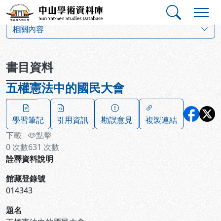
跳到主要內容
:::
:::
中山學術資料庫
:::
相關內容
書目資料
五權憲法中的國民大會
學習筆記
引用資訊
勘誤意見
複製連結
下載
點擊
0
次數
631
次數
詮釋資料說明
館藏登錄號
014343
題名