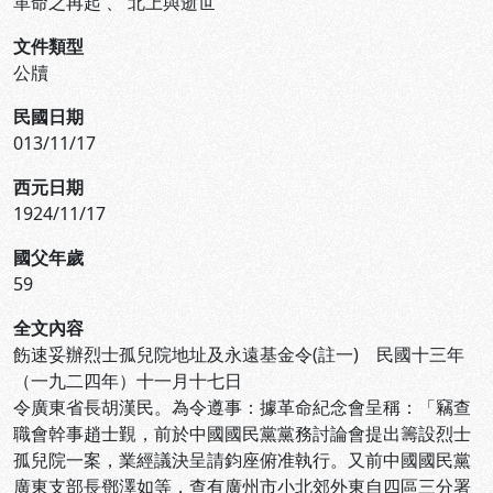
革命之再起
、
北上與逝世
文件類型
公牘
民國日期
013/11/17
西元日期
1924/11/17
國父年歲
59
全文內容
飭速妥辦烈士孤兒院地址及永遠基金令(註一) 民國十三年
（一九二四年）十一月十七日
令廣東省長胡漢民。為令遵事：據革命紀念會呈稱：「竊查
職會幹事趙士覲，前於中國國民黨黨務討論會提出籌設烈士
孤兒院一案，業經議決呈請鈞座俯准執行。又前中國國民黨
廣東支部長鄧澤如等，查有廣州市小北郊外東自四區三分署