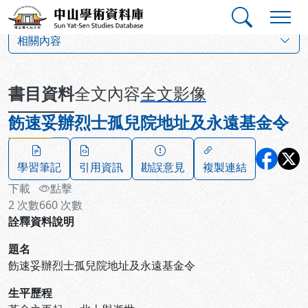
跳到主要內容
:::
:::
中山學術資料庫
:::
相關內容
書目資料
全文內容
全文影像
飭速妥辦烈士孤兒院地址及永遠基金令
學習筆記
引用資訊
勘誤意見
複製連結
下載
點擊
2
次數
660
次數
詮釋資料說明
題名
飭速妥辦烈士孤兒院地址及永遠基金令
生平歷程