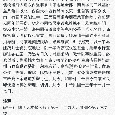
側橋邊沿大道以西暨聽泉山館地址全部，南自城門口城基沿
至八角井以北，西自大小西竹等岡以東，北自寶漢茶寮以
南，有官田及能仁寺、三元宮等處寺廟產業百餘畝，為前清
咸同年間惡僧、劣道串同衙署吏役私擅據有，及宣統年間，
復為小北一帶土豪串同僧道書吏等私相授受，巧立名目，瞞
騙官廳，強佔投稅管業，實行霸據，經瀝情呈請鈞座令派幹
員專辦，將該地契照調驗，果屬確實，即行撥充，以一半為
建築烈士孤兒院地址，以一半為該院永遠基金，業奉令行查
辦理各在案。乃迄今日久，尚屬虛懸，職會以事關重要，必
應舉辦，願竭棉力負其全責，擬請鈞座令行廣東省長轉飭廣
州市政廳迅速妥辦，勿稍宕延，庶先烈遺孤獲沾仁澤，實為
公便」等情。據此，除指令呈悉，照准，候令廣東省長轉飭
市政廳照案迅速妥辦可也。此令。印發外，合行令仰該省長
即便遵照轉飭辦理。切切。此令。中華民國十三年十一月十
七日。
注釋
(註一) 據「大本營公報」第三十二號大元帥訓令第五六九
號。