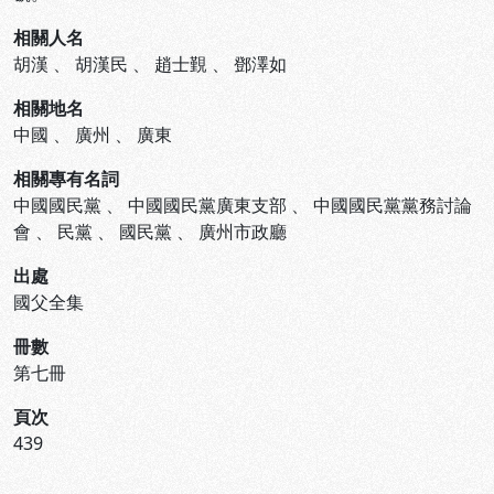
相關人名
胡漢
、
胡漢民
、
趙士覲
、
鄧澤如
相關地名
中國
、
廣州
、
廣東
相關專有名詞
中國國民黨
、
中國國民黨廣東支部
、
中國國民黨黨務討論
會
、
民黨
、
國民黨
、
廣州市政廳
出處
國父全集
冊數
第七冊
頁次
439