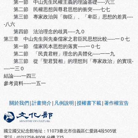
第一節 中山先生民權主義的理論基礎-----六三
第二節 民權思想與尊君思想的衝突-----七七
第三節 專家政治與「御臣」、「卑臣」思想的差異----
-八六
第四節 法治理念的歧異-----九０
第三章 中山先生與先秦儒家之君臣民思想比較-----一０七
第一節 儒家民本思想的落實-----一０七
第二節 「民貴君輕」理念的具體化-----一一九
第三節 從「聖君賢相」的理想到「專家政治」的實現-
----一三０
結論-----一四三
參考資料-----一五一
:::
關於我們
|
計畫簡介
|
凡例說明
|
授權書下載
|
著作權宣告
國立國父紀念館地址：11073臺北市信義區仁愛路4段505號
電話：(02)2758-8008 分機 725