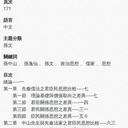
頁次
171
語言
中文
主題分類
孫文
關鍵詞
孫中山
、
孫逸仙
、
孫文
、
政治思想
、
儒家
、
思想
目次
緒論-----一
第一章 先秦儒法之君臣民思想比較-----七
第一節 理論基礎與價值取向之差異-----七
第二節 君臣關係思想之差異-----一四
第三節 君民關係思想之差異-----三一
第四節 臣民關係思想之差異-----五０
第二章 中山先生與先秦法家之君臣民思想比較-----六三