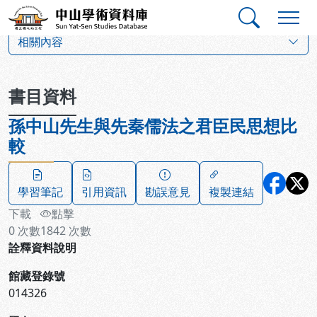
跳到主要內容
:::
:::
中山學術資料庫
:::
相關內容
書目資料
孫中山先生與先秦儒法之君臣民思想比
較
學習筆記
引用資訊
勘誤意見
複製連結
下載
點擊
0
次數
1842
次數
詮釋資料說明
館藏登錄號
014326