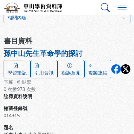
跳到主要內容
:::
:::
中山學術資料庫
:::
相關內容
書目資料
孫中山先生革命學的探討
學習筆記
引用資訊
勘誤意見
複製連結
下載
點擊
0
次數
973
次數
詮釋資料說明
館藏登錄號
014315
題名