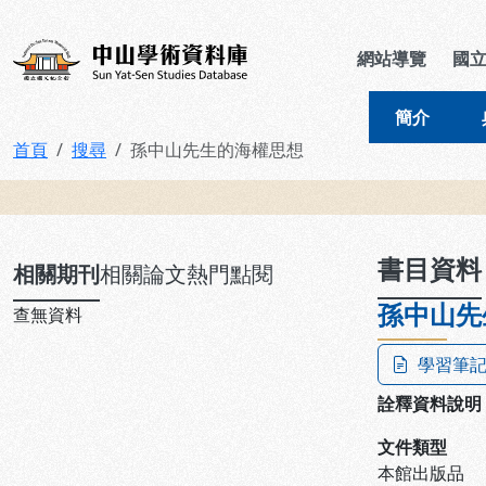
跳到主要內容
:::
:::
中山學術資料庫
網站導覽
國
簡介
首頁
搜尋
孫中山先生的海權思想
:::
書目資料
相關期刊
相關論文
熱門點閱
孫中山先
查無資料
學習筆
詮釋資料說明
文件類型
本館出版品