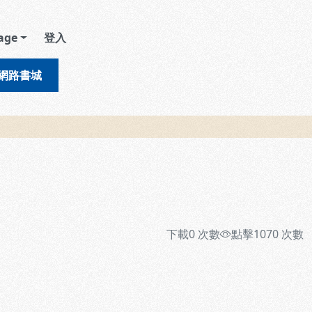
age
登入
網路書城
下載
0
次數
點擊
1070
次數