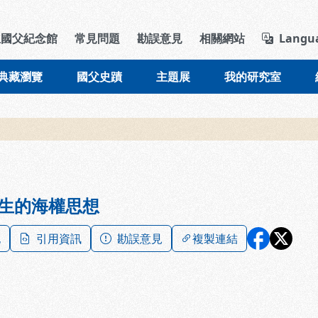
導覽列區塊
立國父紀念館
常見問題
勘誤意見
相關網站
Langu
典藏瀏覽
國父史蹟
主題展
我的研究室
生的海權思想
記
引用資訊
勘誤意見
複製連結