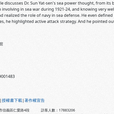
 discusses Dr. Sun Yat-sen's sea power thought, from its
 involving in sea war during 1921-24, and knowing very wel
d realized the role of navy in sea defense. He even defined s
es, he highlighted active attack strategy. And he pointed o
館
001483
|
授權書下載
|
著作權宣告
北市信義區仁愛路4段
訪客人數：
17883206