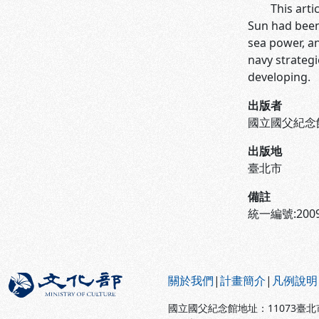
This article
Sun had been
sea power, an
navy strategi
developing.
出版者
國立國父紀念
出版地
臺北市
備註
統一編號:2009
:::
關於我們
|
計畫簡介
|
凡例說明
國立國父紀念館地址：11073臺