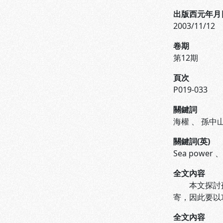
出版西元年月
2003/11/12
卷期
第12期
頁次
P019-033
關鍵詞
海權
、
孫中
關鍵詞(英)
Sea power
全文內容
本文探討孫中
寄，因此要以
全文內容