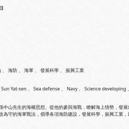
日
山
、
海防
、
海軍
、
發展科學
、
振興工業
、
Sun Yat-sen
、
Sea defense
、
Navy
、
Science developing
山先生的海權思想。從他的參與海戰，瞭解海上情勢，發展出
攻為守的海軍戰法，倡導各項海防建設，發展科學，振興工業，