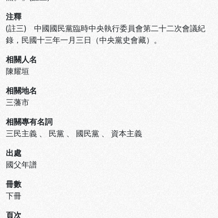
注釋
(註三) 中國國民黨臨時中央執行委員會第二十二次會議紀
錄，民國十三年一月三日（中央黨史會藏）。
相關人名
陳耀垣
相關地名
三藩市
相關專有名詞
三民主義
、
民黨
、
國民黨
、
資本主義
出處
國父年譜
冊數
下冊
頁次