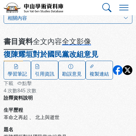
跳到主要內容
:::
:::
中山學術資料庫
:::
相關內容
書目資料
全文內容
全文影像
復陳耀垣對於國民黨改組意見
學習筆記
引用資訊
勘誤意見
複製連結
下載
點擊
4
次數
845
次數
詮釋資料說明
生平歷程
革命之再起
、
北上與逝世
題名