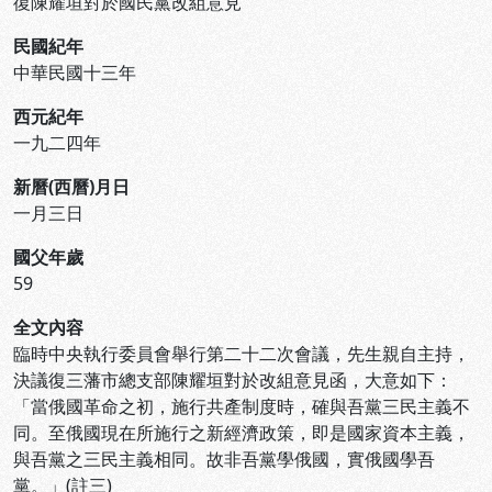
復陳耀垣對於國民黨改組意見
民國紀年
中華民國十三年
西元紀年
一九二四年
新曆(西曆)月日
一月三日
國父年歲
59
全文內容
臨時中央執行委員會舉行第二十二次會議，先生親自主持，
決議復三藩市總支部陳耀垣對於改組意見函，大意如下：
「當俄國革命之初，施行共產制度時，確與吾黨三民主義不
同。至俄國現在所施行之新經濟政策，即是國家資本主義，
與吾黨之三民主義相同。故非吾黨學俄國，實俄國學吾
黨。」(註三)