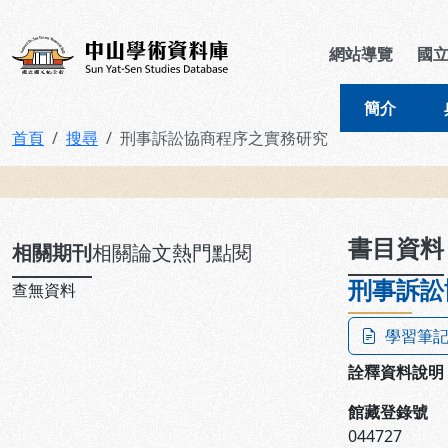
跳到主要內容
:::
:::
中山學術資料庫
網站導覽
國
簡介
首頁
搜尋
刑事訴訟協商程序之實務研究
:::
書目資料
相關期刊
相關論文
熱門點閱
刑事訴訟
查無資料
學習筆
詮釋資料說明
館藏登錄號
044727