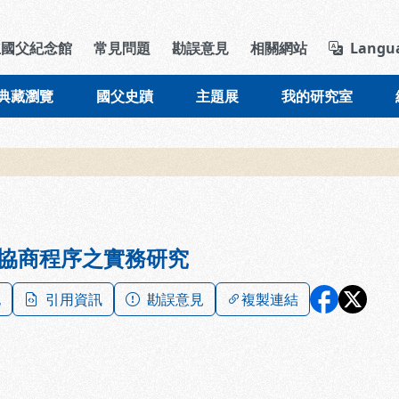
導覽列區塊
立國父紀念館
常見問題
勘誤意見
相關網站
Langu
典藏瀏覽
國父史蹟
主題展
我的研究室
協商程序之實務研究
記
引用資訊
勘誤意見
複製連結