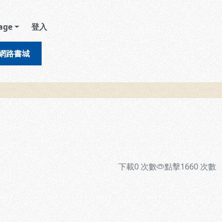
age
登入
網路書城
下載
0
次數
點擊
1660
次數