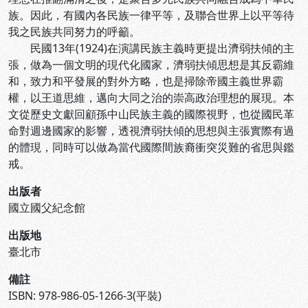
族。因此，有國內各民族一律平等，及聯合世界上以平等待
我之民族共同努力的呼籲。
民國13年(1924)在演講民族主義時更提出濟弱扶傾的主
張，做為一個文明的現代化國家，濟弱扶傾思想是其反霸維
和，致力和平發展的對外方略，也是掃除帝國主義世界霸
權，以王道思維，邁向大同之治的崇高政治理想的展現。本
文從歷史文獻回顧孫中山民族主義的國際視野，也從國民革
命對週邊國家的影響，透視濟弱扶傾的思想與主張實際有過
的體現，同時可以做為當代國際間族裔衝突災難的省思與鑑
戒。
出版者
國立國父紀念館
出版地
臺北市
備註
ISBN: 978-986-05-1266-3(平裝)