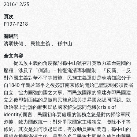
2016/12/25
頁次
P197-P218
關鍵詞
濟弱扶傾
、
民族主義
、
孫中山
全文內容
從民族主義的角度探討孫中山號召群英致力革命建國的
歷程，涉及了「倒滿」－推翻滿清專制體制；「反霸」－反
對帝國主義對華不平等措施。民族主義運動是晚清知識分子
自1840 年鴉片戰爭之後簽訂南京條約開始已體認到必須反省
自立，協力圖強的國之大事。而民族國家的肇建亦即民國建
立之後即刻面臨的是振興民族意識與提昇國家認同問題。就
政治學上討論的新興民族國家解決認同危機(crisis of
identity)而言，民國初年要處理的當務之急是對內掃除軍閥
割據，致力國政統一；對外爭取國家主權獨立，廢除不平等
條約。其次是如何喚起民眾，有效動員團結問題，孫中山的
理想在推翻滿清之後，是聚合多元民族共同融合成為中華民