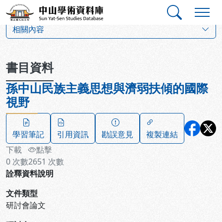
跳到主要內容
:::
:::
中山學術資料庫
:::
相關內容
書目資料
孫中山民族主義思想與濟弱扶傾的國際
視野
學習筆記
引用資訊
勘誤意見
複製連結
下載
點擊
0
次數
2651
次數
詮釋資料說明
文件類型
研討會論文