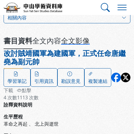
跳到主要內容
:::
:::
中山學術資料庫
:::
相關內容
書目資料
全文內容
全文影像
改討賊靖國軍為建國軍，正式任命唐繼
堯為副元帥
學習筆記
引用資訊
勘誤意見
複製連結
下載
點擊
4
次數
1113
次數
詮釋資料說明
生平歷程
革命之再起
、
北上與逝世