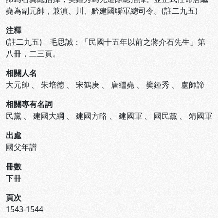
堯為副元帥，兼滇、川、黔建國聯軍總司令。(註二九五)
注釋
(註二九五) 毛思誠：「民國十五年以前之蔣介石先生」第
八冊，二三頁。
相關人名
大元帥
、
朱培德
、
宋鶴庚
、
唐繼堯
、
樊鍾秀
、
盧師諦
相關專有名詞
民黨
、
建國大綱
、
建國方略
、
建國軍
、
國民黨
、
靖國軍
出處
國父年譜
冊數
下冊
頁次
1543-1544