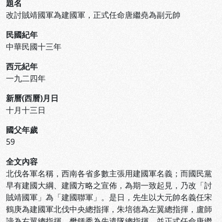
題名
改討賊靖國軍為建國軍，正式任命唐繼堯為副元帥
民國紀年
中華民國十三年
西元紀年
一九二四年
新曆(西曆)月日
十月十三日
國父年歲
59
全文內容
北伐各軍名稱，西南各省多數主張用建國軍名義；而國民黨
早有建國大綱、建國方略之宣佈，為期一致起見，乃改「討
賊靖國軍」為「建國聯軍」。是日，先生以大元帥名義任宋
鶴庚為建國軍北伐中央總指揮，朱培德為左翼總指揮，盧師
諦為右翼總指揮，樊鍾秀為先遣隊總指揮。並正式任命唐繼