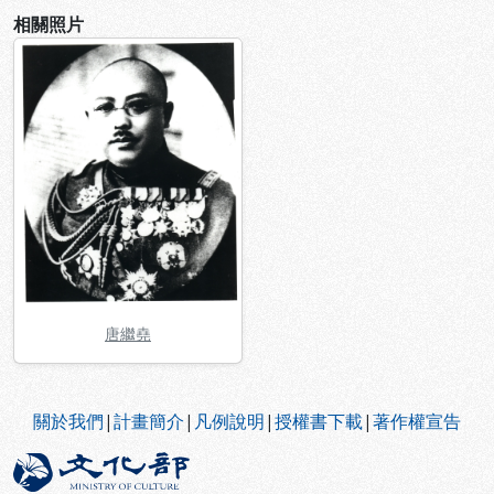
相關照片
唐繼堯
:::
關於我們
|
計畫簡介
|
凡例說明
|
授權書下載
|
著作權宣告