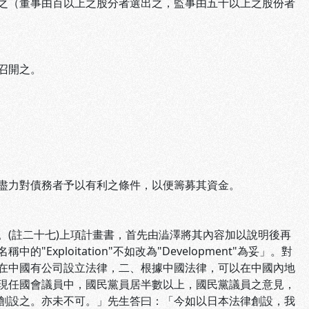
之（董事由百以上之股分者選出之，監事由五十以上之股份者
召開之。
盡力對債務者予以有利之條件，以便籌募其資金。
(註二十七)上項計畫書，首先由澁澤將其內容加以說明後再
ploitation"不如改為"Development"為妥」。對
在中國有公司設立法律，二、根據中國法律，可以在中國內地
現任國會議員中，國民黨員居半數以上，國民黨議員之意見，
創設之。亦未不可。」先生答曰：「今如以日本法律創設，我