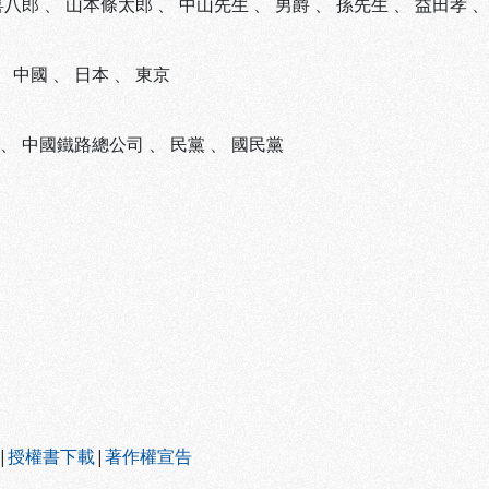
喜八郎
、
山本條太郎
、
中山先生
、
男爵
、
孫先生
、
益田孝
、
中國
、
日本
、
東京
、
中國鐵路總公司
、
民黨
、
國民黨
|
授權書下載
|
著作權宣告