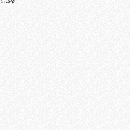
、
澁澤榮一