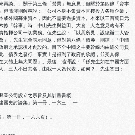
來再談。」關于第三條「營業」無意見，但關於第四條「資本
」但澁澤則解釋說：「公司本身不集資本直接投入各種企業，
本或外國募集資本，因此不需要過多資本。本來以三百萬日元
六條「幹事」時，中山先生與益田、大倉二人之意見略有不
責指揮公司一切業務。但先生說：「以我所見，設總辦二人管
會」，先生完全表示同意，但對第八條「債券」則謂：「中國
政府之承認後才創設的。目下全中國之主要幹線均由總公司負
此，債券之發行，事實上是得到了政府的承認，並受其保
在大體上無大問題」。最後，澁澤說：「孫先生如在中國方面
人。三人不出其名，由我一人為代表，如何？」先生答曰：
國興業公司設立之宗旨及其計畫書概
史討論集」第一冊，一六三──一
集」第一冊，一六六頁）。