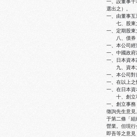
一、設董事十
選出之）。
一、由董事互
七、股東
一、定期股東
八、債券
一、本公司經
一、中國政府
一、日本資本
九、資本
一、本公司對
一、在以上之
一、在日本資
十、創立
一、創立事務
徵詢先生意見。
于第二條「組
營業。但現行
即吾等之意見