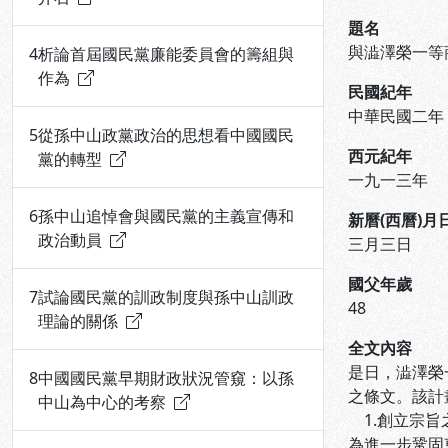
題名
與澁澤榮一等
4
析論首屆國民黨廉能委員會的籌組與
作為
民國紀年
中華民國二年
5
從孫中山政黨政治的思想看中國國民
西元紀年
黨的轉型
一九一三年
6
孫中山追悼會與國民黨的主義宣傳和
新曆(西曆)月
政治動員
三月三日
國父年歲
7
試論國民黨的訓政制度與孫中山訓政
48
理論的關係
全文內容
是日，澁澤榮
8
中國國民黨早期財政狀況管窺：以孫
之條文。該計
中山為中心的考察
1.創立宗旨
為進一步鞏固