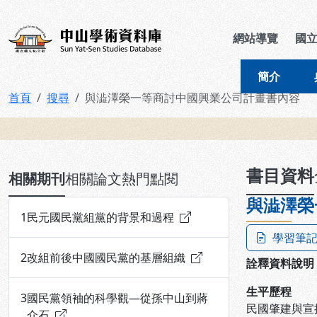
跳到主要內容
:::
:::
中山學術資料庫
網站導覽
國
簡介
首頁
搜尋
與澁澤榮一等商討中國興業公司計畫書內容
:::
書目資料
相關期刊
相關論文
熱門點閱
與澁澤榮
1
民元國民黨組黨的背景和過程
學習筆
2
改組前後中國國民黨的基層組織
詮釋資料說明
生平歷程
3
國民黨領袖的科學觀—從孫中山到蔣
民國肇建與宣
介石