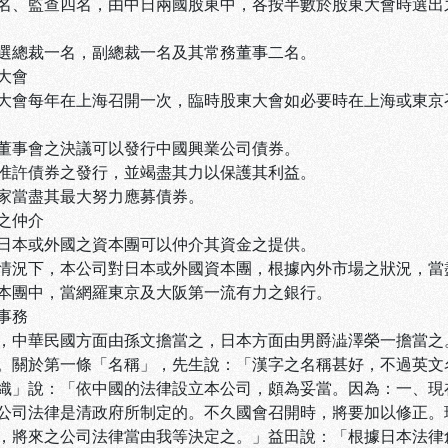
名、監查四名，由中日兩國股東中，各按半數於股東大會時選出
選總裁一名，副總裁一名及其常務董事二名。
大會
大會每年在上海召開一次，臨時股東大會如必要時在上海或東京
董事會之決議可以發行中國興業公司債券。
准許債券之發行，並竭盡其力以保護其利益。
家當盡其最大努力應募債券。
之仲介
日本或外國之資本團可以仲介其資金之提供。
情況下，本公司對日本或外國資本團，根據內外市場之狀況，當
本團中，當網羅東京及大阪第一流有力之銀行。
事務
，中華民國方面由孫文擔當之，日本方面由男爵澁澤榮一擔當之。
關於第一條「名稱」，先生說：「漢字之名稱甚好，不過英文名稱中的"Ex
織」說：「依中國的法律設立本公司，頗為妥當。因為：一、現
公司法律是清政府所制定的。不久國會召開時，將要加以修正。
，將來之公司法律當由我等決定之。」益田說：「根據日本法律