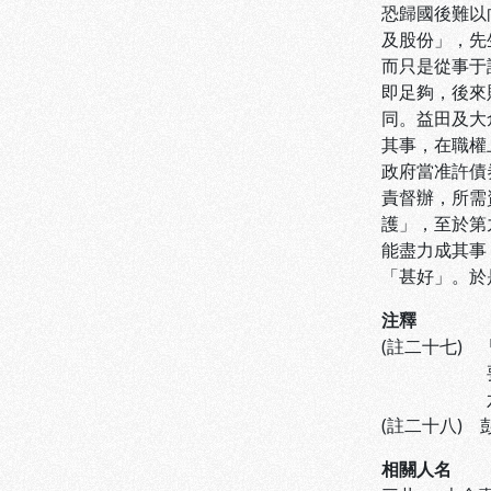
恐歸國後難以
及股份」，先
而只是從事于
即足夠，後來
同。益田及大
其事，在職權
政府當准許債
責督辦，所需
護」，至於第
能盡力成其事
「甚好」。於
注釋
(註二十七)
要」，引自
六五
(註二十八)
相關人名