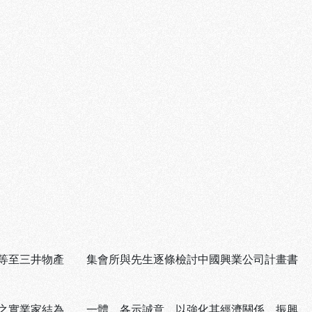
郎等至三井物產 集會所與先生逐條檢討中國興業公司計畫書
力之實業家結為 一體，各示誠意，以強化其經濟關係，振興