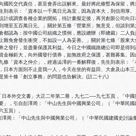
向國民交代責任，甚至會弄出誤解來。最好將此條暫為保留，將
生則表示：「資本以一千萬日元為宜，因為資本大，則信用厚。
設計或調查各種企業的開拓，待計畫擬定後，再另創新公司向日
則增至五百萬日元。」關於第五條「營業所」無意見，但談到第
倉都認為：按中國公司組織之慣例，應設總辦（即總裁）二人負
上難免會發生衝突，不如設一人為妥善。」關於第七條「股東大
券之發行，並盡量保護其利益。今日之中國鐵路總公司即是得到
資金極鉅大，向外國發行債券，如無政府之保護，甚難募集。因
九條「資本之仲介」，經過澁澤的一番解釋後，先生則表示：「
，日本方面則不止是我一人，今天在坐的有益田、大倉及山本三
是第十條「創立事務」的問題也告解決。(註二十八)
 「日本外交文書」大正二年第二冊，九七二──九七五頁，「中
彭澤周：「中山先生與中國興業公司」（「中華民國建國
頁）。
 彭澤周：「中山先生與中國興業公司」（「中華民國建國史討論