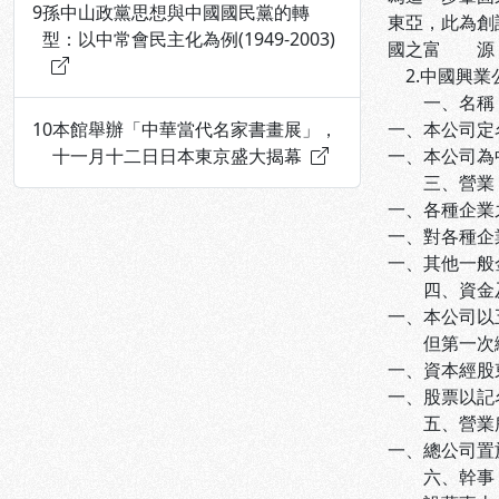
9
孫中山政黨思想與中國國民黨的轉
東亞，此為創
型：以中常會民主化為例(1949-2003)
國之富 源，
2.中國興業
一、名稱
10
本館舉辦「中華當代名家書畫展」，
一、本公司定名為中
十一月十二日日本東京盛大揭幕
一、本公司為
三、營業
一、各種企業
一、對各種企
一、其他一般
四、資金
一、本公司以
但第一次繳
一、資本經股
一、股票以記
五、營業
一、總公司置
六、幹事