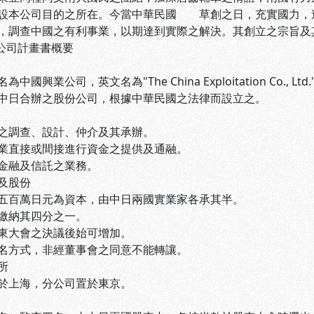
設本公司目的之所在。今當中華民國 草創之日，充實國力，
調查中國之有利事業，以期達到實際之解決。其創立之宗旨及
公司計畫書概要
國興業公司，英文名為"The China Exploitation Co., Lt
中日合辦之股份公司，根據中華民國之法律而設立之。
之調查、設計、仲介及其承辦。
業直接或間接進行資金之提供及通融。
金融及信託之業務。
及股份
五百萬日元為資本，由中日兩國實業家各承其半。
納其四分之一。
東大會之決議後始可增加。
名方式，非經董事會之同意不能轉讓。
所
於上海，分公司置於東京。