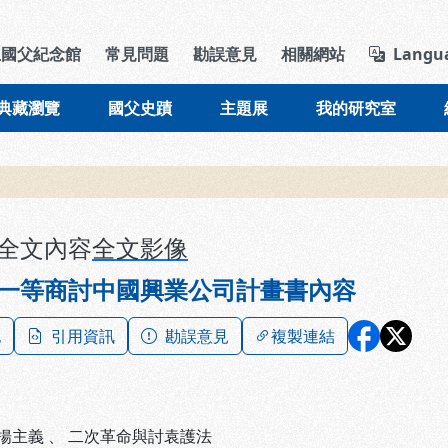
導覽列區塊
立國父紀念館
常見問題
勘誤意見
相關網站
Langu
典藏瀏覽
國父史蹟
主題展
我的研究室
全文內容
全文影像
一等商討中國興業公司計畫書內容
記
引用資訊
勘誤意見
複製連結
揚主義
、
二次革命與討袁護法