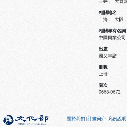
三井
、
大倉
相關地名
上海
、
大阪
相關專有名詞
中國興業公司
出處
國父年譜
冊數
上冊
頁次
0668-0672
:::
關於我們
|
計畫簡介
|
凡例說明