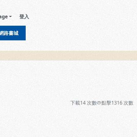
age
登入
網路書城
下載
14
次數
點擊
1316
次數