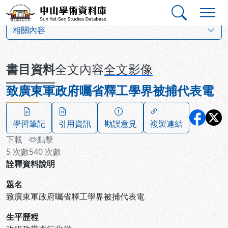
跳到主要內容
:::
:::
中山學術資料庫
:::
相關內容
書目資料
全文內容
全文影像
致廣東軍政府囑省釋工學界被捕代表電
學習筆記
引用資訊
勘誤意見
複製連結
下載
點擊
5
次數
540
次數
詮釋資料說明
題名
致廣東軍政府囑省釋工學界被捕代表電
生平歷程