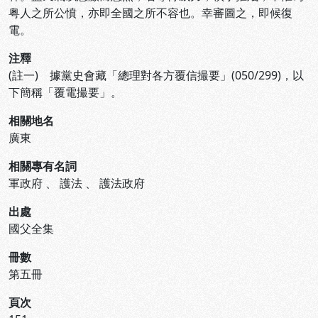
粤人之所公憤，亦即全國之所不容也。幸審圖之，即候復
電。
注釋
(註一) 據黨史會藏「總理對各方覆信撮要」(050/299)，以
下簡稱「覆電撮要」。
相關地名
廣東
相關專有名詞
軍政府
、
護法
、
護法政府
出處
國父全集
冊數
第五冊
頁次