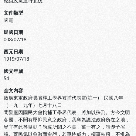
改組政黨進行北伐
文件類型
函電
民國日期
008/07/18
西元日期
1919/07/18
國父年歲
54
全文內容
致廣東軍政府囑省釋工學界被捕代表電(註一) 民國八年
（一九一九年）七月十八日
聞警廳因國民大會拘捕工學界代表，將加以殊刑。方今文明
各國，不聞有壓抑民意之政府，我粤為護法政府所在之地，
豈宜有此等舉動？尚冀所聞之不實，萬一有之，請即予省
釋。蓋民氣以愈激而愈烈，若專恃威力，橫事摧殘，不惟為