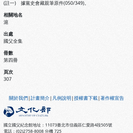
(註一) 據黨史會藏親筆原件(050/349)。
相關地名
滬
出處
國父全集
冊數
第四冊
頁次
307
:::
關於我們
|
計畫簡介
|
凡例說明
|
授權書下載
|
著作權宣告
國立國父紀念館地址：11073臺北市信義區仁愛路4段505號
電話：(02)2758-8008 分機 725