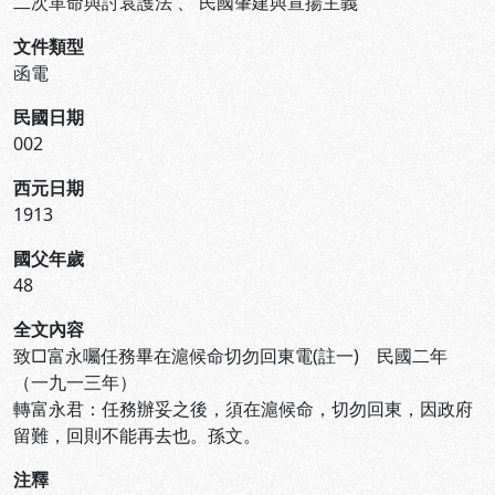
二次革命與討袁護法
、
民國肇建與宣揚主義
文件類型
函電
民國日期
002
西元日期
1913
國父年歲
48
全文內容
致□富永囑任務畢在滬候命切勿回東電(註一) 民國二年
（一九一三年）
轉富永君：任務辦妥之後，須在滬候命，切勿回東，因政府
留難，回則不能再去也。孫文。
注釋