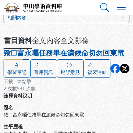
跳到主要內容
:::
:::
中山學術資料庫
:::
相關內容
書目資料
全文內容
全文影像
致□富永囑任務畢在滬候命切勿回東電
學習筆記
引用資訊
勘誤意見
複製連結
下載
點擊
2
次數
531
次數
詮釋資料說明
題名
致□富永囑任務畢在滬候命切勿回東電
生平歷程