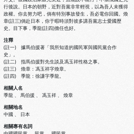
行後說。日本的朝野，近對吾黨非常輕視，以為吾人未獲得
政權。你去努力吧，倘有特別事故發生，吾必電你回國。煥
章(註三)倘赴日本，你于暇時須對彼多講吾黨志士愛國歷
史。目下事，季龍(註四)擔任也好。
注釋
(註一) 據馬伯援著「我所知道的國民軍與國民黨合作
史」。
(註二) 指馬伯援對先生談及馮玉祥性格之事。
(註三) 煥章：馮玉祥字煥章。
(註四) 季龍：徐謙字季龍。
相關人名
季龍
、
馬伯援
、
馮玉祥
、
煥章
相關地名
中國
、
日本
相關專有名詞
中國國民黨
、
民黨
、
國民黨