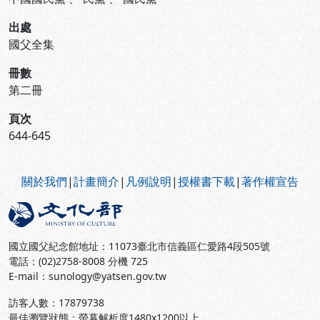
出處
國父全集
冊數
第二冊
頁次
644-645
:::
關於我們
|
計畫簡介
|
凡例說明
|
授權書下載
|
著作權宣告
國立國父紀念館地址：11073臺北市信義區仁愛路4段505號
電話：(02)2758-8008 分機 725
E-mail：sunology@yatsen.gov.tw
訪客人數：
17879738
最佳瀏覽狀態：螢幕解析度1480x1200以上