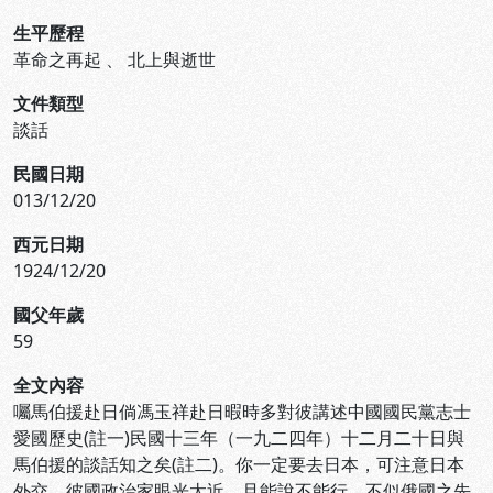
生平歷程
革命之再起
、
北上與逝世
文件類型
談話
民國日期
013/12/20
西元日期
1924/12/20
國父年歲
59
全文內容
囑馬伯援赴日倘馮玉祥赴日暇時多對彼講述中國國民黨志士
愛國歷史(註一)民國十三年（一九二四年）十二月二十日與
馬伯援的談話知之矣(註二)。你一定要去日本，可注意日本
外交。彼國政治家眼光太近，且能說不能行，不似俄國之先