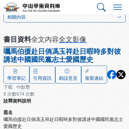
跳到主要內容
:::
:::
中山學術資料庫
:::
相關內容
書目資料
全文內容
全文影像
囑馬伯援赴日倘馮玉祥赴日暇時多對彼
講述中國國民黨志士愛國歷史
學習筆記
引用資訊
勘誤意見
複製連結
下載
點擊
8
次數
674
次數
詮釋資料說明
題名
囑馬伯援赴日倘馮玉祥赴日暇時多對彼講述中國國民黨志士
愛國歷史