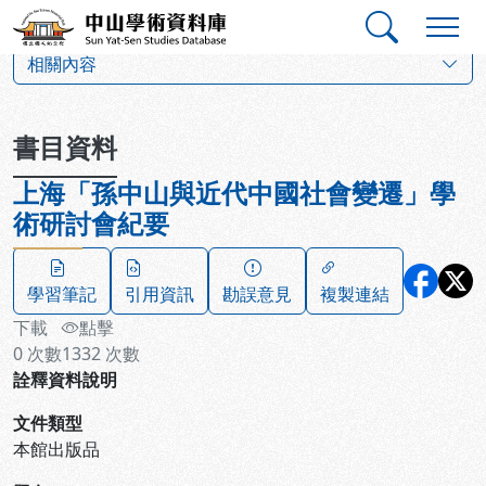
跳到主要內容
:::
:::
中山學術資料庫
:::
相關內容
書目資料
上海「孫中山與近代中國社會變遷」學
術研討會紀要
學習筆記
引用資訊
勘誤意見
複製連結
下載
點擊
0
次數
1332
次數
詮釋資料說明
文件類型
本館出版品