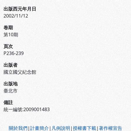
出版西元年月日
2002/11/12
卷期
第10期
頁次
P236-239
出版者
國立國父紀念館
出版地
臺北市
備註
統一編號:2009001483
:::
關於我們
|
計畫簡介
|
凡例說明
|
授權書下載
|
著作權宣告