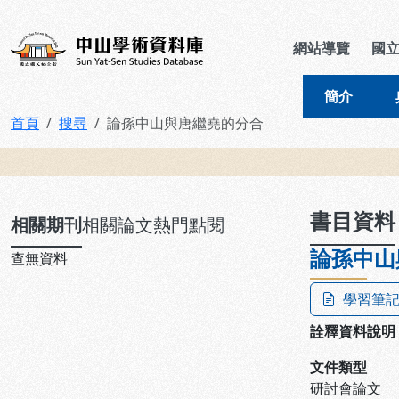
跳到主要內容
:::
:::
中山學術資料庫
網站導覽
國
簡介
首頁
搜尋
論孫中山與唐繼堯的分合
:::
書目資料
相關期刊
相關論文
熱門點閱
論孫中山
查無資料
學習筆
詮釋資料說明
文件類型
研討會論文