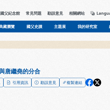
導覽列區塊
立國父紀念館
常見問題
勘誤意見
相關網站
Langu
典藏瀏覽
國父史蹟
主題展
我的研究室
與唐繼堯的分合
記
引用資訊
勘誤意見
複製連結