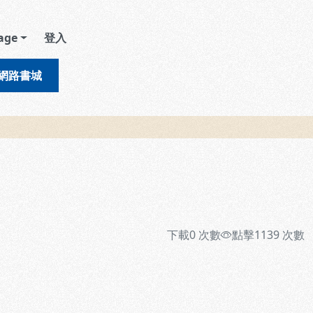
age
登入
網路書城
下載
0
次數
點擊
1139
次數