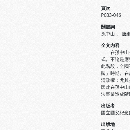
頁次
P033-046
關鍵詞
孫中山
、
唐
全文內容
在孫中山一生
式。不論是應
此階段，全國
閥」時期。在
清政權；尤其
因此在孫中山
法事業造成階
出版者
國立國父紀念
出版地