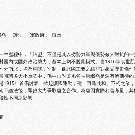
繼堯
、
護法
、
軍政府
、
滇軍
歷程中，「結盟」不僅是其以劣勢力量與優勢敵人對抗的一大
對國內或國外政治勢力，基本上均不脫此模式。自1916年袁世
不分南北，均為軍閥所宰制，孫此際主要之結盟對象受歷史條件
當時諸多大小軍閥中，孫中山對滇系領袖唐繼堯是深有所期待的
是1915年首倡討袁，掀起護國運動，建「再造共和」不朽之業
南下護法後，即曾大力爭取唐之合作。為唐因實際利害考量，其
段性不同之影響。
館