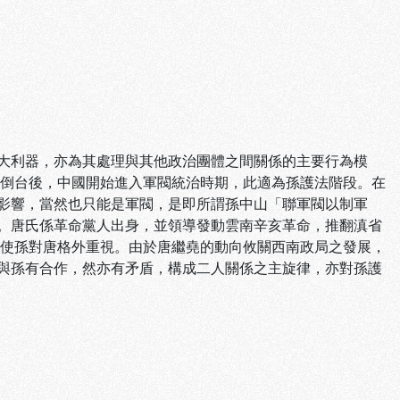
利器，亦為其處理與其他政治團體之間關係的主要行為模
凱倒台後，中國開始進入軍閥統治時期，此適為孫護法階段。在
影響，當然也只能是軍閥，是即所謂孫中山「聯軍閥以制軍
。唐氏係革命黨人出身，並領導發動雲南辛亥革命，推翻滇省
，使孫對唐格外重視。由於唐繼堯的動向攸關西南政局之發展，
與孫有合作，然亦有矛盾，構成二人關係之主旋律，亦對孫護