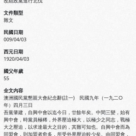
改組政黨進行北伐
文件類型
雜文
民國日期
009/04/03
西元日期
1920/04/03
國父年歲
55
全文內容
澳洲國民黨懇親大會紀念辭(註一) 民國九年（一九二○
年）四月三日
吾黨肇建，自興中會以迄今日，廿餘年矣。中間三變，始有
興中會，時黨員極稀，外界壓迫極大，以極少之同志，戰極
大之壓迫，以求達最大之目的，其難可知也。自興中會而為
同盟會，則加盟者愈多，所受外界壓迫較少矣。由同盟會，