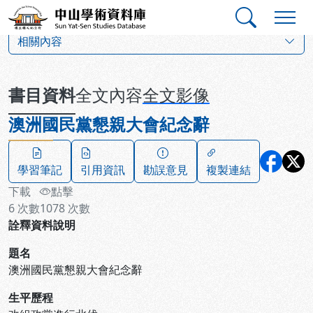
跳到主要內容
:::
:::
中山學術資料庫
:::
相關內容
書目資料
全文內容
全文影像
澳洲國民黨懇親大會紀念辭
學習筆記
引用資訊
勘誤意見
複製連結
下載
點擊
6
次數
1078
次數
詮釋資料說明
題名
澳洲國民黨懇親大會紀念辭
生平歷程