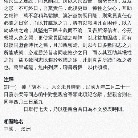
權民生之建設，尚見闕如。所以人民困苦，國勢日頽，岌岌
之形，不可終日，吾黨責任，此後更重，犧牲之決心，互助
之精神，萬不容稍為鬆懈。澳洲黨勢既日隆，則黨員責任心
必隨之日富，而以其羣眾之力，將有以戰勝凡百困難，以入
於成功之途，其堅抱三民主義而不渝，又吾所深信者。今茲
懇親大會之開，更使黨員固結之精神，以此益加固結，而有
以復同盟會時代之舊，且加親密焉。則以今日多數同志之力
所能成就，必遠勝於昔者同志較少之日，而以其互助與犧牲
之旨，益多致同志以趨於救國之途，此則真吾所跂而祝之者
也。萬里遙隔，無由列席，聊書所懷，以代頌禱。
注釋
(註一) 據「胡本」。原文未具時間，民國九年二月二十一
日覆余榮等同志函中對懇親會寄頒此項紀念辭，懇親會則在
同年四月三日至九
日舉行七天，乃以懇親會首日為本文發表時間。
相關地名
中國
、
澳洲