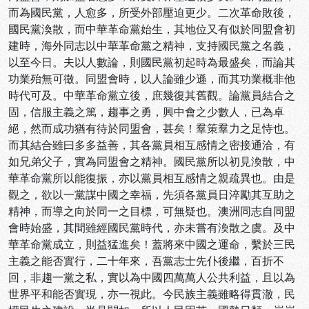
而為國民黨，人愈多，所受外部壓迫更少。二次革命敗後，
國民黨渙散，而中華革命黨始生，其地位又有似於同盟會初
建時，海外同志以中華革命黨之精神，支持國民黨之名義，
以至今日。夫以人數論，則國民黨初起時為最盛矣，而論其
功業殆無可徵。同盟會時，以人論雖少遜，而其功業概非他
時代可及。中華革命黨立後，庶幾復其舊觀。論黨員結合之
固，信服主義之篤，趨事之勇，興中會之少數人，已為卓
絕，然而成功猶有待於同盟會，甚矣！羣策羣力之足恃也。
而其結合雖曰多多益善，其各黨員相互感情之密接通洽，有
如兄弟父子，實為同盟會之精神。國民黨所以初見渙散，中
華革命黨所以能復振，亦以黨員相互感情之親疏異也。由是
觀之，欲以一黨謀中國之幸福，先須各黨員日淬勵其互助之
精神，而導之向於同一之目標，可無疑也。澳洲同志自同盟
會時始盛，其間雖經國民黨時代，亦未嘗有渙散之虞。及中
華革命黨成立，則益猛進矣！蓋將來中國之運命，繫於三民
主義之能否實行，二十年來，吾黨志士先仆後繼，百折不
回，非趨一黨之私，實以為中國四萬萬人公共利益，且以為
世界平和能否實現，亦一視此。今民族主義雖略得貫澈，民