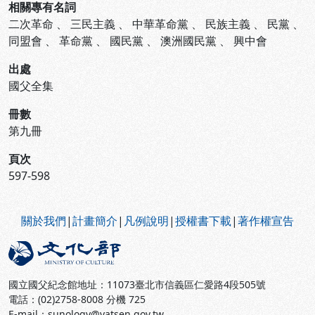
相關專有名詞
二次革命
、
三民主義
、
中華革命黨
、
民族主義
、
民黨
、
同盟會
、
革命黨
、
國民黨
、
澳洲國民黨
、
興中會
出處
國父全集
冊數
第九冊
頁次
597-598
:::
關於我們
|
計畫簡介
|
凡例說明
|
授權書下載
|
著作權宣告
國立國父紀念館地址：11073臺北市信義區仁愛路4段505號
電話：(02)2758-8008 分機 725
E-mail：sunology@yatsen.gov.tw