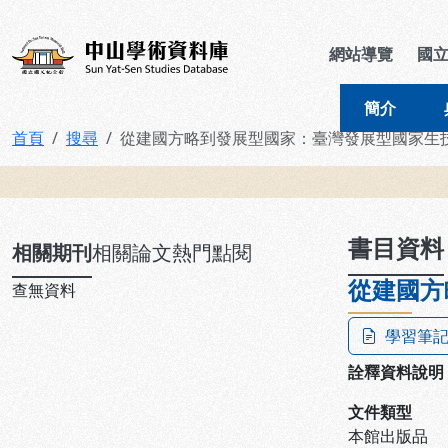
跳到主要內容
:::
:::
中山學術資料庫
網站導覽
國
簡介
首頁
搜尋
從建國方略到發展型國家：臺灣發展型國家生
:::
書目資料
相關期刊
相關論文
熱門點閱
從建國方
查無資料
學習筆
詮釋資料說明
文件類型
本館出版品