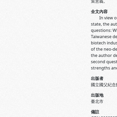
策意義。
全文內容
In view of t
state, the au
questions: W
Taiwanese de
biotech indus
of the neo-d
the author de
second questi
strengths and
出版者
國立國父紀念
出版地
臺北市
備註