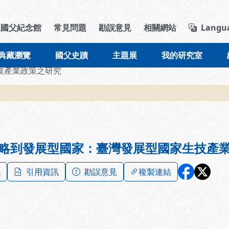
導覽列區塊
立國父紀念館
常見問題
勘誤意見
相關網站
Langu
典藏瀏覽
國父史蹟
主題展
我的研究室
技產業政策之研究
略到發展型國家：臺灣發展型國家生技產
記
引用資訊
勘誤意見
複製連結