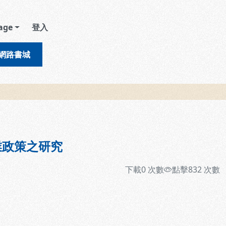
age
登入
網路書城
業政策之研究
下載
0
次數
點擊
832
次數