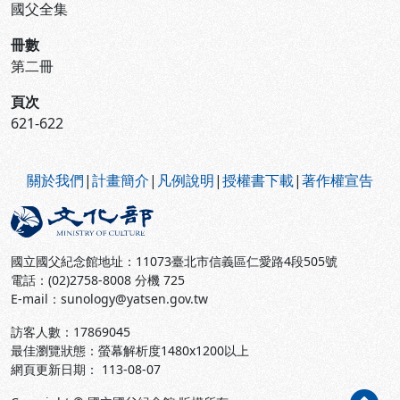
國父全集
冊數
第二冊
頁次
621-622
:::
關於我們
|
計畫簡介
|
凡例說明
|
授權書下載
|
著作權宣告
國立國父紀念館地址：11073臺北市信義區仁愛路4段505號
電話：(02)2758-8008 分機 725
E-mail：sunology@yatsen.gov.tw
訪客人數：
17869045
最佳瀏覽狀態：螢幕解析度1480x1200以上
網頁更新日期： 113-08-07