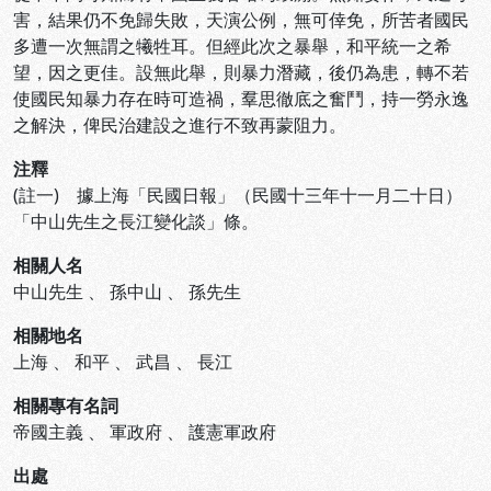
害，結果仍不免歸失敗，天演公例，無可倖免，所苦者國民
多遭一次無謂之犧牲耳。但經此次之暴舉，和平統一之希
望，因之更佳。設無此舉，則暴力潛藏，後仍為患，轉不若
使國民知暴力存在時可造禍，羣思徹底之奮鬥，持一勞永逸
之解決，俾民治建設之進行不致再蒙阻力。
注釋
(註一) 據上海「民國日報」（民國十三年十一月二十日）
「中山先生之長江變化談」條。
相關人名
中山先生
、
孫中山
、
孫先生
相關地名
上海
、
和平
、
武昌
、
長江
相關專有名詞
帝國主義
、
軍政府
、
護憲軍政府
出處