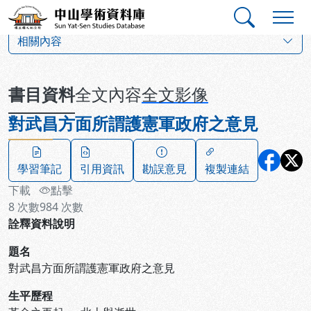
跳到主要內容
:::
:::
中山學術資料庫
:::
相關內容
書目資料
全文內容
全文影像
對武昌方面所謂護憲軍政府之意見
學習筆記
引用資訊
勘誤意見
複製連結
下載
點擊
8
次數
984
次數
詮釋資料說明
題名
對武昌方面所謂護憲軍政府之意見
生平歷程