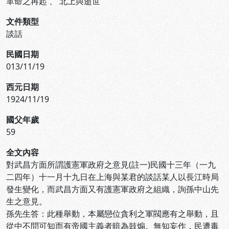
革命之再起
、
北上與逝世
文件類型
談話
民國日期
013/11/19
西元日期
1924/11/19
國父年歲
59
全文內容
對武昌方面所謂護憲軍政府之意見(註一)民國十三年（一九
二四年）十一月十九日在上海與某君的談話某人以長江時局
發生變化，而武昌方面又有護憲軍政府之組織，詢孫中山先
生之意見。
孫先生答：此種舉動，本屬戀位貪利之軍閥應有之舉動，且
從中不問可知而有帝國主義者暗為鼓煽。無知妄作，民遭毒