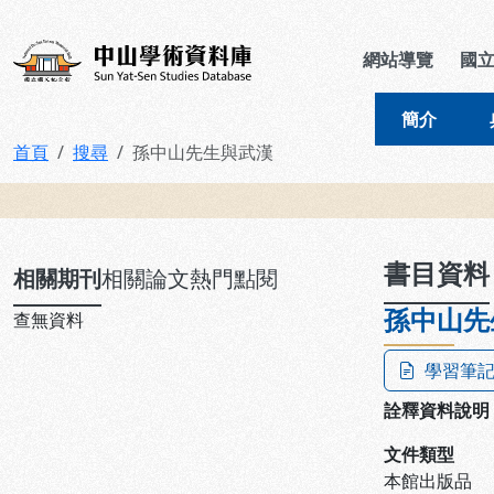
跳到主要內容
:::
:::
中山學術資料庫
網站導覽
國
簡介
首頁
搜尋
孫中山先生與武漢
:::
書目資料
相關期刊
相關論文
熱門點閱
孫中山先
查無資料
學習筆
詮釋資料說明
文件類型
本館出版品