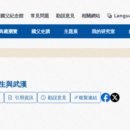
導覽列區塊
立國父紀念館
常見問題
勘誤意見
相關網站
Langu
典藏瀏覽
國父史蹟
主題展
我的研究室
生與武漢
記
引用資訊
勘誤意見
複製連結