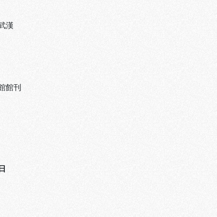
武漢
館館刊
日