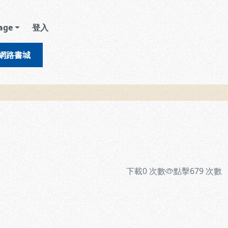
age
登入
網路書城
下載
0
次數
點擊
679
次數