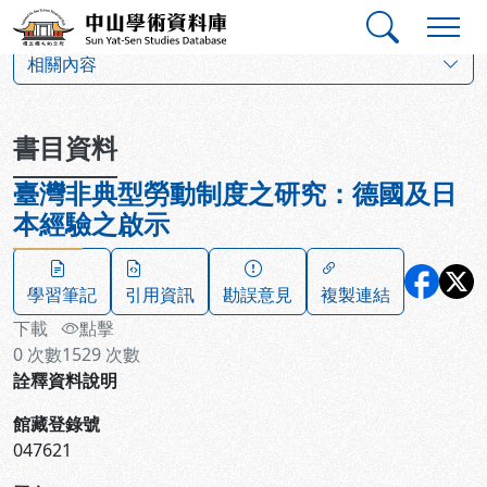
跳到主要內容
:::
:::
中山學術資料庫
:::
相關內容
書目資料
臺灣非典型勞動制度之研究：德國及日
本經驗之啟示
學習筆記
引用資訊
勘誤意見
複製連結
下載
點擊
0
次數
1529
次數
詮釋資料說明
館藏登錄號
047621