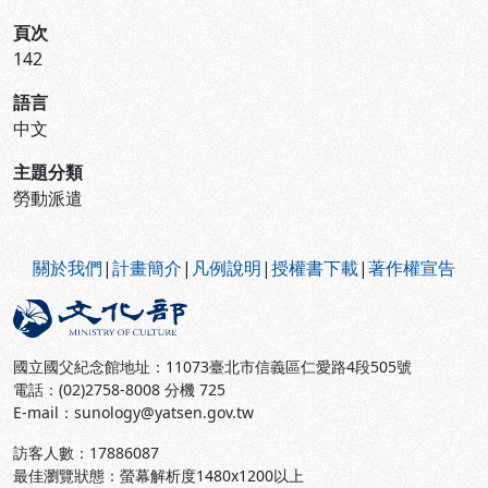
頁次
142
語言
中文
主題分類
勞動派遣
:::
關於我們
|
計畫簡介
|
凡例說明
|
授權書下載
|
著作權宣告
國立國父紀念館地址：11073臺北市信義區仁愛路4段505號
電話：(02)2758-8008 分機 725
E-mail：sunology@yatsen.gov.tw
訪客人數：
17886087
最佳瀏覽狀態：螢幕解析度1480x1200以上