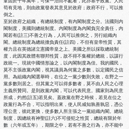
鞏固於千年萬年，可保一治而不亂者，此亦靠乎政黨。人民
苟有見地，則由政黨發表其意見於政府；政府不行，可以推
倒之。
至於政府之組織，有總統制度，有內閣制度之分。法國則內
閣制度，美國則總統制度。內閣制度為內閣負完全責任，內
閣若有(註三)不善之行為，人民可以推倒之，另行組織內
閣。總統制度為總統擔負責任(註四)，不但有皇帝性質，其
權力且在英德諸立憲國帝皇之上。美國之所以採取總統制
度，此因其政體有聯邦性質，故不得不集權於總統，以謀行
政統一。現就中國情形論之，以內閣制度為佳。我的國民，
莫不主張政黨內閣，視其議員為何黨之多數，以定國民之信
用。為組織內閣選舉時，在位之一黨少數則失敗，在野之一
黨多數則居之。但其黨之可以得多數者，莫不由人民之心理
主義所贊同。是則政黨內閣，可以代表民意。國家則為民意
所成，灼然(註五)若見矣。蓋政黨在野之時候，若見在位之
政黨行為不合，可以指明出來，使人民咸知孰善孰惡，憑公
理公意，彼此更換，使多數人所主張之一黨組織內閣。總統
制度，因總統有神聖(註六)不可侵犯之性質，總統有限於年
數（六年或五年），期限之中，若有不善之行為，亦不能中