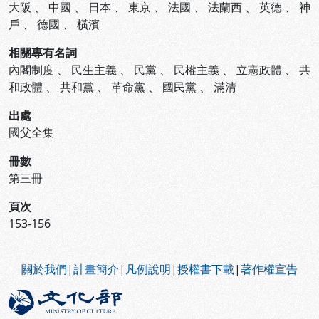
大阪
、
中國
、
日本
、
東京
、
法國
、
法蘭西
、
英德
、
神
戶
、
德國
、
橫濱
相關專有名詞
內閣制度
、
民生主義
、
民黨
、
民權主義
、
立憲政體
、
共
和政體
、
共和黨
、
革命黨
、
國民黨
、
滿清
出處
國父全集
冊數
第三冊
頁次
153-156
:::
關於我們
|
計畫簡介
|
凡例說明
|
授權書下載
|
著作權宣告