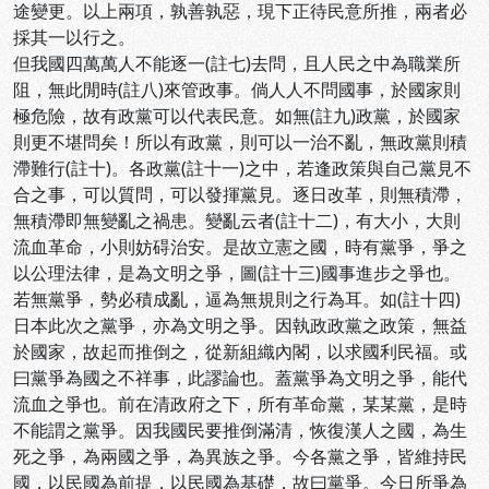
途變更。以上兩項，孰善孰惡，現下正待民意所推，兩者必
採其一以行之。
但我國四萬萬人不能逐一(註七)去問，且人民之中為職業所
阻，無此閒時(註八)來管政事。倘人人不問國事，於國家則
極危險，故有政黨可以代表民意。如無(註九)政黨，於國家
則更不堪問矣！所以有政黨，則可以一治不亂，無政黨則積
滯難行(註十)。各政黨(註十一)之中，若逢政策與自己黨見不
合之事，可以質問，可以發揮黨見。逐日改革，則無積滯，
無積滯即無變亂之禍患。變亂云者(註十二)，有大小，大則
流血革命，小則妨碍治安。是故立憲之國，時有黨爭，爭之
以公理法律，是為文明之爭，圖(註十三)國事進步之爭也。
若無黨爭，勢必積成亂，逼為無規則之行為耳。如(註十四)
日本此次之黨爭，亦為文明之爭。因執政政黨之政策，無益
於國家，故起而推倒之，從新組織內閣，以求國利民福。或
曰黨爭為國之不祥事，此謬論也。蓋黨爭為文明之爭，能代
流血之爭也。前在清政府之下，所有革命黨，某某黨，是時
不能謂之黨爭。因我國民要推倒滿清，恢復漢人之國，為生
死之爭，為兩國之爭，為異族之爭。今各黨之爭，皆維持民
國，以民國為前提，以民國為基礎，故曰黨爭。今日所爭為