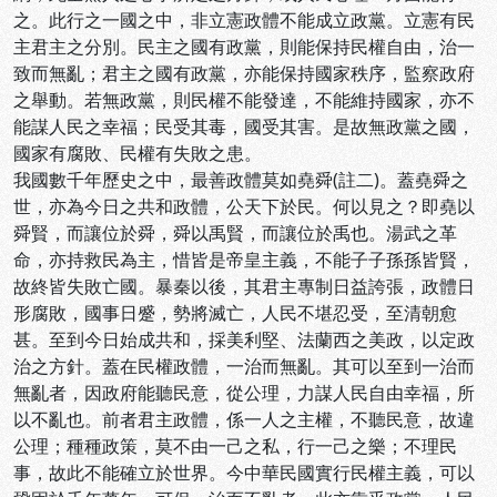
之。此行之一國之中，非立憲政體不能成立政黨。立憲有民
主君主之分別。民主之國有政黨，則能保持民權自由，治一
致而無亂；君主之國有政黨，亦能保持國家秩序，監察政府
之舉動。若無政黨，則民權不能發達，不能維持國家，亦不
能謀人民之幸福；民受其毒，國受其害。是故無政黨之國，
國家有腐敗、民權有失敗之患。
我國數千年歷史之中，最善政體莫如堯舜(註二)。蓋堯舜之
世，亦為今日之共和政體，公天下於民。何以見之？即堯以
舜賢，而讓位於舜，舜以禹賢，而讓位於禹也。湯武之革
命，亦持救民為主，惜皆是帝皇主義，不能子子孫孫皆賢，
故終皆失敗亡國。暴秦以後，其君主專制日益誇張，政體日
形腐敗，國事日蹙，勢將滅亡，人民不堪忍受，至清朝愈
甚。至到今日始成共和，採美利堅、法蘭西之美政，以定政
治之方針。蓋在民權政體，一治而無亂。其可以至到一治而
無亂者，因政府能聽民意，從公理，力謀人民自由幸福，所
以不亂也。前者君主政體，係一人之主權，不聽民意，故違
公理；種種政策，莫不由一己之私，行一己之樂；不理民
事，故此不能確立於世界。今中華民國實行民權主義，可以