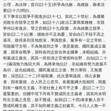
公理，為法律；昔日(註十五)所爭為仇敵，為種族，兩者須
要(註十六)明白。
天下事非以競爭不能進步(註十七)。當此二十世紀，為優勝
劣敗生存競爭之世界，如(註十八)政治工業商業種種，非競
爭何以有進步。譬之弈棋(註十九)取樂，亦為娛樂之競爭，
皆欲(註二十)占勝；雖敗亦不足為憂，皆由自己手段不高之
過耳。敗得多則見地愈深，學識愈多。黨爭有一定之常軌，
苟能嚴守文明，不為無規則之爭，便是黨德。國民黨成立最
遲，因革命戰爭，當時各同志皆在奔走國事，未暇組織。共
和黨成立最先，因其一班前清之官僚當時在野，自知(註二十
一)滿清無力挽回大局，為將來地位計，非組織有勢力政黨不
為功，故先組織也。國民黨成立之後，勢力薄弱，又無運
動，深恐(註二十二)不能取勝。此次選舉議員，得占多數
者，因有黨德，合人民之公意耳。各黨黨綱大抵相同，我黨
則有一條民生主義，不使社會上有不平之事，是(註二十三)
最緊要的。但國中現下尚有不贊成民生主義者，因其尚未明
民生主義之意思，故不贊成。如前(註二十四)者多數人皆不
贊成民權主義，其不知民權主義之好處耳。今日人人無一不