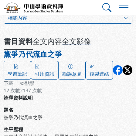
跳到主要內容
:::
:::
中山學術資料庫
:::
相關內容
書目資料
全文內容
全文影像
黨爭乃代流血之爭
學習筆記
引用資訊
勘誤意見
複製連結
下載
點擊
12
次數
2137
次數
詮釋資料說明
題名
黨爭乃代流血之爭
生平歷程