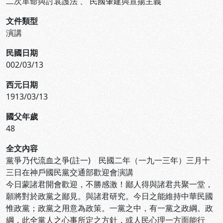
二次革命與討袁護法
、
民國肇建與宣揚主義
文件類型
演講
民國日期
002/03/13
西元日期
1913/03/13
國父年歲
48
全文內容
黨爭乃代流血之爭(註一) 民國二年（一九一三年）三月十
三日在神戶國民黨交通部歡迎會演講
今日蒙諸君開會歡迎，不勝感激！鄙人得與諸君共聚一堂，
願將對於政黨之鄙見。與諸君研究。今日之能維持中華民國
惟政黨；政黨之用意為政策。一黨之中，有一黨之政綱。政
綱，此全黨人之心事所定之方針，或人民心理一方面能行