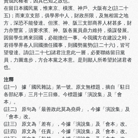
贊成民權者，因其已知之故也。
在留日本國民黨，惟東京、橫濱、神戶、大阪有之(註二十
五)；而東京支部，俱學界中人，財政所限，及無相當之地
方，深恐不能發達。但濱、神、阪三支部商界人材甚多，財
力亦豐富，須要求濱、神、阪各黨員鼎力維持，亟謀發展。
因留學生將來回國，必能擔任一事。今我國方在建設之時，
若得學界各人回國擔任國事，則國勢黨勢(註二十六)，皆可
望發達。請(註二十七)諸君注意此一層，必要聯絡留日黨
員，力圖進步，方合本黨之本意。是則鄙人所希望於諸君者
也。
注釋
(註一) 據「國民雜誌」第一號。原文無標題，摘自「駐日
各部紀事」三月十三日條。今標題據「演說集」及「會
本」。
(註二) 原句為「最善政此莫為堯舜」，今據「演說集」及
「會本」改。
(註三) 原文為「差有」，今據「演說集」及「會本」改。
(註四) 原文為「任責」，今據「演說集」及「會本」改。