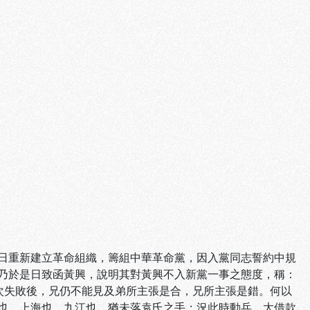
日重新建立革命組織，籌組中華革命黨，因入黨同志誓約中規
乃於是日致函黃興，說明其對黃興不入新黨一事之態度，稱：
次失敗後，兄仍不能見及弟所主張是合，兄所主張是錯。何以
也、上海也、九江也，猶未落袁氏之手；況此時動兵，大借款