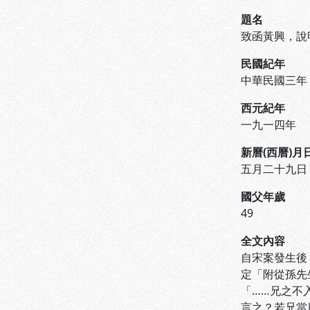
題名
致函黃興，說
民國紀年
中華民國三年
西元紀年
一九一四年
新曆(西曆)月
五月二十九日
國父年歲
49
全文內容
自宋案發生後
定「附從孫先
「……兄之不
言之？若兄當