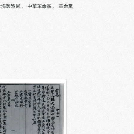
上海製造局
、
中華革命黨
、
革命黨