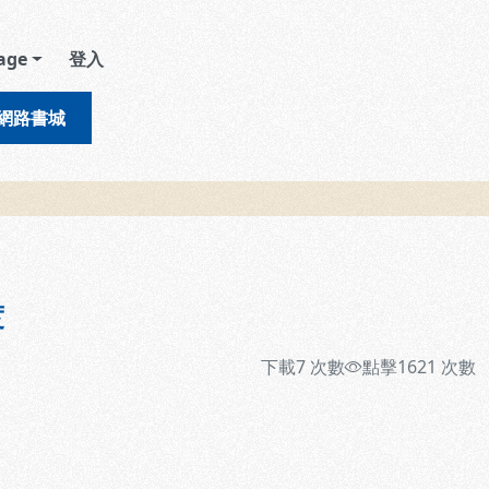
age
登入
網路書城
度
下載
7
次數
點擊
1621
次數