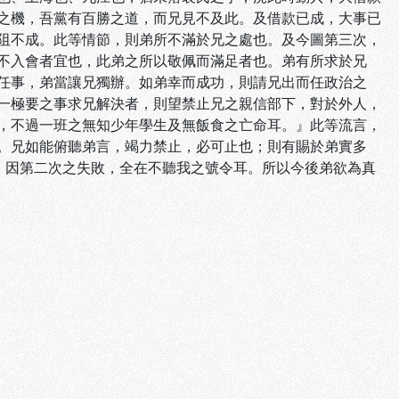
之機，吾黨有百勝之道，而兄見不及此。及借款已成，大事已
阻不成。此等情節，則弟所不滿於兄之處也。及今圖第三次，
不入會者宜也，此弟之所以敬佩而滿足者也。弟有所求於兄
任事，弟當讓兄獨辦。如弟幸而成功，則請兄出而任政治之
一極要之事求兄解決者，則望禁止兄之親信部下，對於外人，
，不過一班之無知少年學生及無飯食之亡命耳。』此等流言，
。兄如能俯聽弟言，竭力禁止，必可止也；則有賜於弟實多
。因第二次之失敗，全在不聽我之號令耳。所以今後弟欲為真