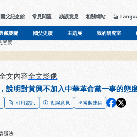
導覽列區塊
立國父紀念館
常見問題
勘誤意見
相關網站
Langu
典藏瀏覽
國父史蹟
主題展
我的研究室
的態度
全文內容
全文影像
，說明對黃興不加入中華革命黨一事的態
記
引用資訊
勘誤意見
複製連結
袁護法