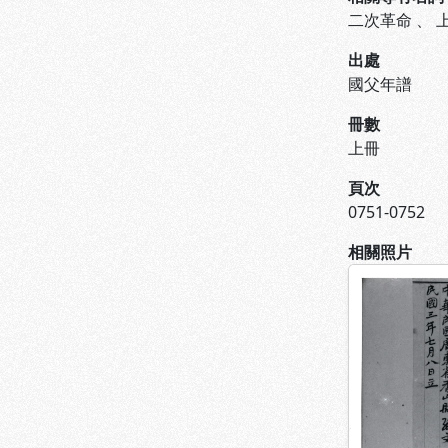
二次革命
、
出處
國父年譜
冊數
上冊
頁次
0751-0752
相關照片