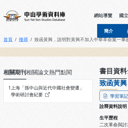
跳到主要內容
:::
:::
中山學術資料庫
網站導覽
國
簡介
首頁
搜尋
致函黃興，說明對黃興不加入中華革命黨一事
:::
書目資料
相關期刊
相關論文
熱門點閱
致函黃興
1
上海「孫中山與近代中國社會變遷」
學術研討會紀要
學習筆
詮釋資料說明
生平歷程
二次革命與討