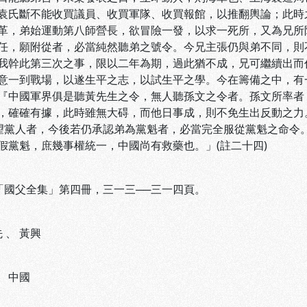
袁氏斷不能收買議員、收買軍隊、收買報館，以推翻輿論；此時
革，弟始運動第八師營長，欲冒險一發，以求一死所，又為兄所
任，願附從者，必當純然聽弟之號令。今兄主張仍與弟不同，則
我幹此第三次之事，限以二年為期，過此猶不成，兄可繼續出而
意一到戰場，以遂生平之志，以試生平之學。今在籌備之中，有
『中國軍界俱是聽黃先生之令，無人聽孫文之令者。孫文所率者
，確確有據，此時雖無大碍，而他日事成，則不免生出反動之力
望黨人者，今後若仍承認弟為黨魁者，必當完全服從黨魁之命令
假黨魁，庶幾事權統一，中國尚有救藥也。」(註二十四)
 「國父全集」第四冊，三一三──三一四頁。
先
、
黃興
、
中國