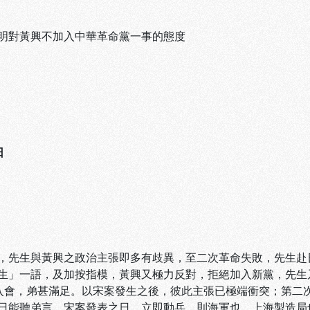
明對黃興不加入中華革命黨一事的態度
日
，先生與黃興之政治主張即多有歧異，至二次革命失敗，先生赴
生」一語，及加按指模，黃興又極力反對，拒絕加入新黨，先生
入會，弟甚滿足。以宋案發生之後，彼此主張已極端衝突；第二
日能聽弟言，宋案發表之日，立即動兵，則海軍也、上海製造局