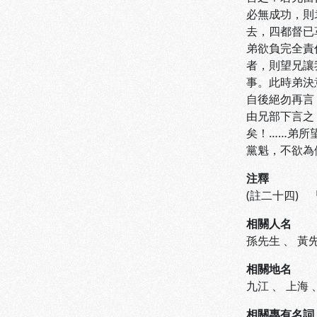
必無成功，則
去，四都督已
弟欲負完全責
者，則望兄讓
事。此時弟決
自後絕勿再言
由兄部下言之
矣！……弟所
黨魁，不欲為
注釋
(註二十四)
相關人名
孫先生
、
黃
相關地名
九江
、
上海
相關專有名詞