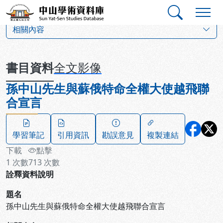
跳到主要內容
:::
:::
中山學術資料庫
:::
相關內容
書目資料
全文影像
孫中山先生與蘇俄特命全權大使越飛聯
合宣言
學習筆記
引用資訊
勘誤意見
複製連結
下載
點擊
1
次數
713
次數
詮釋資料說明
題名
孫中山先生與蘇俄特命全權大使越飛聯合宣言