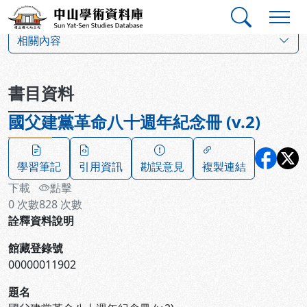
跳到主要內容
:::
:::
中山學術資料庫
:::
相關內容
書目資料
國父建黨革命八十週年紀念冊 (v.2)
學習筆記
引用資訊
勘誤意見
複製連結
下載
點擊
0
次數
828
次數
詮釋資料說明
館藏登錄號
00000011902
題名