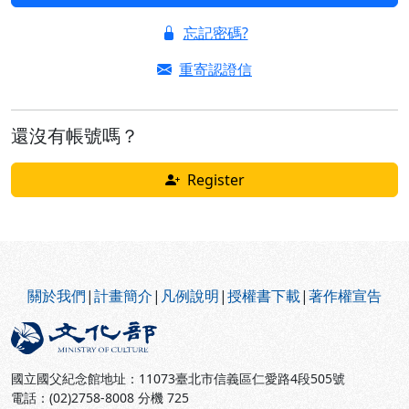
忘記密碼?
重寄認證信
還沒有帳號嗎？
Register
:::
關於我們
|
計畫簡介
|
凡例說明
|
授權書下載
|
著作權宣告
國立國父紀念館地址：11073臺北市信義區仁愛路4段505號
電話：(02)2758-8008 分機 725