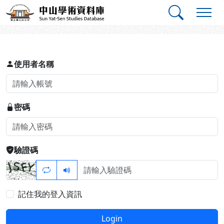
跳到主要內容
:::
:::
中山學術資料庫
登入
使用者名稱
密碼
驗證碼
記住我的登入資訊
Login