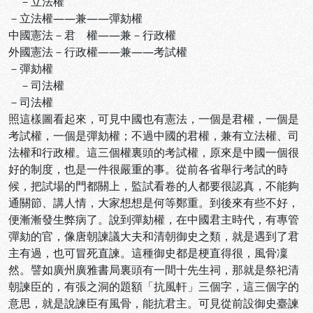
－立法權
－立法權――兼――彈劾權
中國憲法－君 權――兼－行政權
外國憲法－行政權――兼――考試權
－彈劾權
－司法權
－司法權
照這樣圖看起來，可見中國也有憲法，一個是君權，一個是
考試權，一個是彈劾權；不過中國的君權，兼有立法權、司
法權和行政權。這三個權裏頭的考試權，原來是中國一個很
好的制度，也是一件很嚴重的事。從前各省舉行考試的時
候，把試場的門都關上，監試看卷的人都要很認真，不能夠
通關節、講人情，大家想想是何等鄭重。到後來有些不好，
便漸漸發生弊病了。說到彈劾權，在中國君主時代，有專管
彈劾的官，像唐朝諫議大夫和清朝御史之類，就是遇到了君
主有過，也可冒死直諫。這種御史都是梗直得很，風骨凜
然。譬如廣州廣雅書局裏頭有一間十先生祠，那就是祭祀清
朝諫臣的，有張之洞的題額「抗風軒」三個字，這三個字的
意思，就是說諫臣有風骨，能抗君主。可見從前設御史臺諫