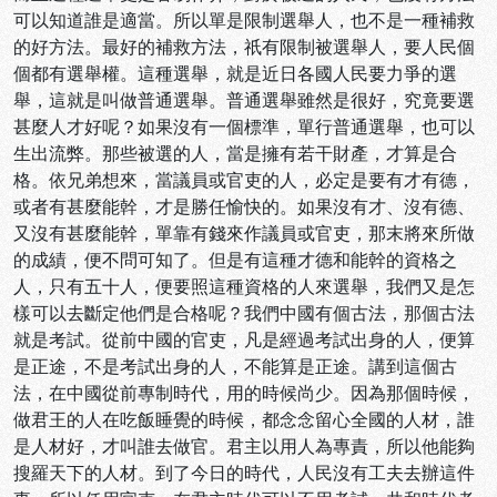
可以知道誰是適當。所以單是限制選舉人，也不是一種補救
的好方法。最好的補救方法，祇有限制被選舉人，要人民個
個都有選舉權。這種選舉，就是近日各國人民要力爭的選
舉，這就是叫做普通選舉。普通選舉雖然是很好，究竟要選
甚麼人才好呢？如果沒有一個標準，單行普通選舉，也可以
生出流弊。那些被選的人，當是擁有若干財產，才算是合
格。依兄弟想來，當議員或官吏的人，必定是要有才有德，
或者有甚麼能幹，才是勝任愉快的。如果沒有才、沒有德、
又沒有甚麼能幹，單靠有錢來作議員或官吏，那末將來所做
的成績，便不問可知了。但是有這種才德和能幹的資格之
人，只有五十人，便要照這種資格的人來選舉，我們又是怎
樣可以去斷定他們是合格呢？我們中國有個古法，那個古法
就是考試。從前中國的官吏，凡是經過考試出身的人，便算
是正途，不是考試出身的人，不能算是正途。講到這個古
法，在中國從前專制時代，用的時候尚少。因為那個時候，
做君王的人在吃飯睡覺的時候，都念念留心全國的人材，誰
是人材好，才叫誰去做官。君主以用人為專責，所以他能夠
搜羅天下的人材。到了今日的時代，人民沒有工夫去辦這件