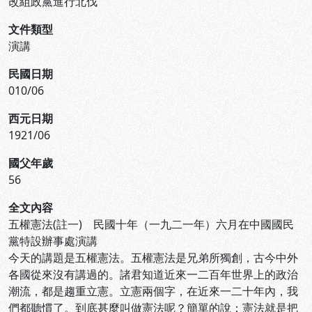
改組政黨進行北伐
文件類型
演講
民國日期
010/06
西元日期
1921/06
國父年歲
56
全文內容
五權憲法(註一) 民國十年（一九二一年）六月在中國國民
黨特設辦事處演講
今天的講題是五權憲法。五權憲法是兄弟所獨創，古今中外
各國從來沒有講過的。諸君知道近來一二百年世界上的政治
潮流，都是趨重立憲。立憲兩個字，在近來一二十年內，我
們都聽慣了。到底甚麼叫做憲法呢？簡單的說：憲法就是把