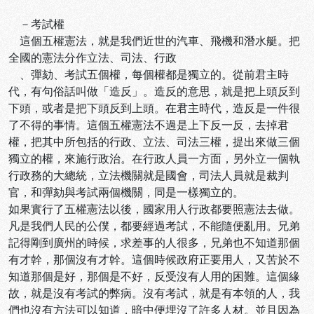
－考試權
這個五權憲法，就是我們近世的汽車、飛機和潛水艇。把
全國的憲法分作立法、司法、行政
、彈劾、考試五個權，每個權都是獨立的。從前君主時
代，有句俗話叫做「造反」。造反的意思，就是把上頭反到
下頭，或者是把下頭反到上頭。在君主時代，造反是一件很
了不得的事情。這個五權憲法不過是上下反一反，去掉君
權，把其中所包括的行政、立法、司法三權，提出來做三個
獨立的權，來施行政治。在行政人員一方面，另外立一個執
行政務的大總統，立法機關就是國會，司法人員就是裁判
官，和彈劾與考試兩個機關，同是一樣獨立的。
如果實行了五權憲法以後，國家用人行政都要照憲法去做。
凡是我們人民的公僕，都要經過考試，不能隨便亂用。兄弟
記得剛到廣州的時候，求差事的人很多，兄弟也不知道那個
有才幹，那個沒有才幹。這個時候政府正要用人，又苦於不
知道那個是好，那個是不好，反受沒有人用的困難。這個緣
故，就是沒有考試的弊病。沒有考試，就是有本領的人，我
們也沒有方法可以知道，暗中便埋沒了許多人材。並且因為