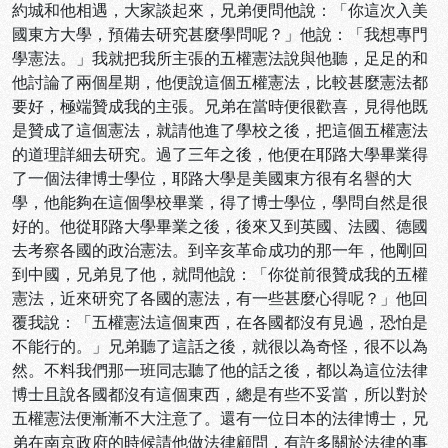
約城和他相遇，大家談起來，兄弟便問他說：「你這次入美
國東方大學，預備去研究甚麼學問呢？」他說：「我想專門
學憲法。」我就把我所主張的五權憲法說與他聽，足足的和
他討論了兩個星期，他便說這個五權憲法，比較甚麼憲法都
要好，極端贊成我的主張。兄弟在當時便很歡喜，見得他既
是贊成了這個憲法，就請他進了學校之後，把這個五權憲法
的道理詳細去研究。過了三年之後，他便在耶路大學畢業得
了一個法律博士學位，耶路大學是美國東方很有名譽的大
學，他能夠在這個學校畢業，得了博士學位，學問自然是很
好的。他從耶路大學畢業之後，後來又到英國、法國、德國
去考察各國的政治憲法。到辛亥革命成功的那一年，他剛回
到中國，兄弟見了他，就問他說：「你從前很贊成我的五權
憲法，近來研究了各國的憲法，有一些甚麼心得呢？」他回
覆我說：「五權憲法這個東西，在各國都沒有見過，恐怕是
不能行的。」兄弟聽了這話之後，就很以為奇怪，很不以為
然。不料我們那一班同志聽了他的話之後，都以為這位法律
博士且說各國都沒有這個東西，總是有些不妥當，所以對於
五權憲法便漸漸不大注意了。還有一位日本的法律博士，兄
弟在南京政府的時候請他做法律顧問，有許多關於法律的事