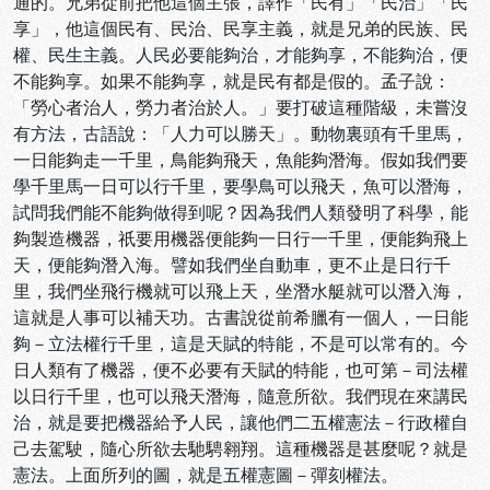
通的。兄弟從前把他這個主張，譯作「民有」「民治」「民
享」，他這個民有、民治、民享主義，就是兄弟的民族、民
權、民生主義。人民必要能夠治，才能夠享，不能夠治，便
不能夠享。如果不能夠享，就是民有都是假的。孟子說：
「勞心者治人，勞力者治於人。」要打破這種階級，未嘗沒
有方法，古語說：「人力可以勝天」。動物裏頭有千里馬，
一日能夠走一千里，鳥能夠飛天，魚能夠潛海。假如我們要
學千里馬一日可以行千里，要學鳥可以飛天，魚可以潛海，
試問我們能不能夠做得到呢？因為我們人類發明了科學，能
夠製造機器，祇要用機器便能夠一日行一千里，便能夠飛上
天，便能夠潛入海。譬如我們坐自動車，更不止是日行千
里，我們坐飛行機就可以飛上天，坐潛水艇就可以潛入海，
這就是人事可以補天功。古書說從前希臘有一個人，一日能
夠－立法權行千里，這是天賦的特能，不是可以常有的。今
日人類有了機器，便不必要有天賦的特能，也可第－司法權
以日行千里，也可以飛天潛海，隨意所欲。我們現在來講民
治，就是要把機器給予人民，讓他們二五權憲法－行政權自
己去駕駛，隨心所欲去馳騁翱翔。這種機器是甚麼呢？就是
憲法。上面所列的圖，就是五權憲圖－彈刻權法。