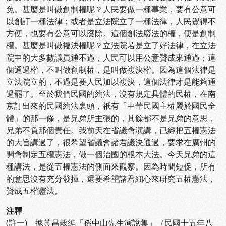
免。甚麼是叫做創制權呢？人民要做一種事業，要有公意可
以創訂一種法律；或者是立法院立了一種法律，人民覺得不
方便，也要有公意可以廢除。這個創法廢法的權，便是創制
權。甚麼是叫做複決權呢？立法院若是立了好法律，在立法
院中的大多數議員通不過，人民可以用公意贊成來通過；這
個通過權，不叫做創制權，是叫做複決權。因為這個法律是
立法院立的，不過是要人民加以複決，這個法律才是能夠通
過罷了。至於我們民國的約法，沒有規定具體的民權，在南
京訂出來的民國約法裏頭，祇有「中華民國主權屬於國民全
體」的那一條，是兄弟所主張的，其餘都不是兄弟的意思，
兄弟不負那個責任。我前天在省議會演講，已經把五權憲法
的大旨講過了，很希望省議會諸君議決通過，要求在廣州的
開會制定五權憲法，做一個治國的根本大法。今天兄弟的這
種講法，是從五權憲法的側面來觀察。因為時間短促，所有
的意思沒有充分發揮，還要希望諸君細心來研究五權憲法，
贊成五權憲法。
注釋
(註一) 據黃昌穀編「孫中山先生演說集」（民國十五年八