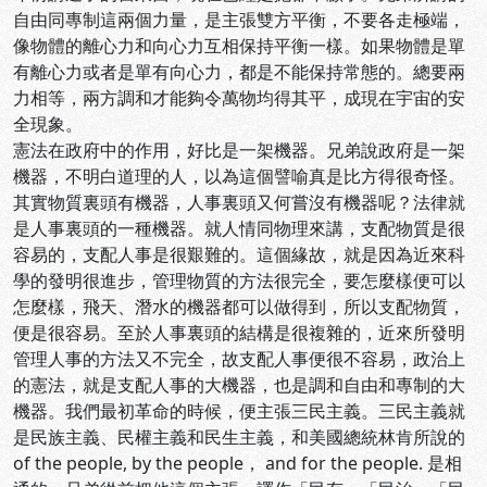
自由同專制這兩個力量，是主張雙方平衡，不要各走極端，
像物體的離心力和向心力互相保持平衡一樣。如果物體是單
有離心力或者是單有向心力，都是不能保持常態的。總要兩
力相等，兩方調和才能夠令萬物均得其平，成現在宇宙的安
全現象。
憲法在政府中的作用，好比是一架機器。兄弟說政府是一架
機器，不明白道理的人，以為這個譬喻真是比方得很奇怪。
其實物質裏頭有機器，人事裏頭又何嘗沒有機器呢？法律就
是人事裏頭的一種機器。就人情同物理來講，支配物質是很
容易的，支配人事是很艱難的。這個緣故，就是因為近來科
學的發明很進步，管理物質的方法很完全，要怎麼樣便可以
怎麼樣，飛天、潛水的機器都可以做得到，所以支配物質，
便是很容易。至於人事裏頭的結構是很複雜的，近來所發明
管理人事的方法又不完全，故支配人事便很不容易，政治上
的憲法，就是支配人事的大機器，也是調和自由和專制的大
機器。我們最初革命的時候，便主張三民主義。三民主義就
是民族主義、民權主義和民生主義，和美國總統林肯所說的
of the people, by the people， and for the people. 是相