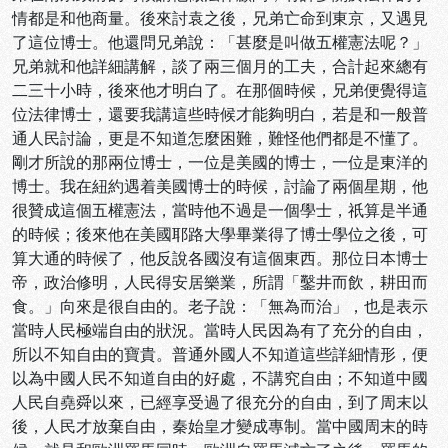
情都是和他商量。後來討袁之後，兄弟亡命到東京，又遇見
了這位博士。他還問兄弟說：「甚麼是叫做五權憲法呢？」
兄弟就和他詳細講解，談了兩三個月的工夫，合計起來總有
二三十小時，後來他才明白了。在那個時候，兄弟便覺得這
位法律博士，還要我講這些時候才能夠明白，若是和一般普
通人民討論，更是不知道怎麼困難，難怪他們都是不懂了。
剛才所說的那兩位博士，一位是美國的博士，一位是東洋的
博士。我在紐約遇着美國博士的時候，討論了兩個星期，他
很贊成這個五權憲法，當時他不過是一個學士，祇算是半通
的時候；後來他在美國耶路大學畢業得了博士學位之後，可
算大通的時候了，他反說各國沒有這個東西。那位日本博士
帝，政治修明，人民得安居樂業，所謂「鑿井而飲，耕田而
食。」向來是很自由的。老子說：「無為而治」，也是表示
當時人民極端自由的狀況。當時人民因為有了充分的自由，
所以不知自由的寶貴。普通外國人不知道這些詳細情形，便
以為中國人民不知道自由的好處，不講究自由；不知道中國
人民自堯舜以來，已經享受過了很充分的自由，到了周末以
後，人民才放棄自由，秦始皇才變成專制。當中國周末的時