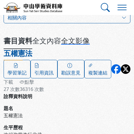
跳到主要內容
:::
:::
中山學術資料庫
:::
相關內容
書目資料
全文內容
全文影像
五權憲法
學習筆記
引用資訊
勘誤意見
複製連結
下載
點擊
27
次數
36316
次數
詮釋資料說明
題名
五權憲法
生平歷程