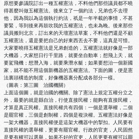
原想要參議院訂出一種五權憲法，不料他們那些議員都不曉
得甚麼叫做五權憲法。後來立了一個約法，兄弟也不去理
他，因為我以為這個執行約法，祇是一年半載的事情，不甚
要緊，等到後來再鼓吹我的五權憲法，也未為晚。後來那些
議員搬到北京，訂出來的天壇憲法草案，不料他們還是不顧
五權憲法，還是要把自己的好東西丟去不要，這真是可惜。
大家要曉得五權憲法是兄弟創造的，五權憲法就好像是一部
大機器，大家想日行千里路，就要坐自動車；想飛上天，就
要駕飛機；想潛入海，就要乘潛水艇；如果要想治一個新國
家，就不能不用這個新機器的五權憲法。下面的圖，便是憲
法裏頭構造的制度，好像機器裏分配成各部分一樣。
（圖表：第三圖 治國機關）
上面這個圖，就是治國的機關。除了憲法上規定五權分立之
外，最要的就是縣自治，行使直接民權；能夠有直接民權，
才算是真正民權。直接民權共有四個：一個是選舉權，二個
是罷官權，三個是創制權，四個是複決權。五權憲法好像是
一架大機器，直接民權便是這架大機器中的掣扣。人民要有
直接民權的選舉權，更要有罷官權。行政的官吏，人民固然
是要有權可以選舉，如果不好的官吏，人民更要有權可以罷