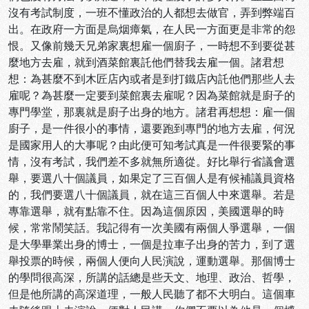
沒有考試制度，一班不懂政治的人都想去做官，弄到弊端百
出。在政府一方面是烏烟瘴氣，在人民一方面更是非常的怨
恨。又像前幾天兄弟家裏想雇一個廚子，一時想不到要從甚
麼地方去雇，就到酒菜館裏託他們替我去雇一個。諸君想
想：為甚麼不到木匠店內或者是到打鐵店內託他們那些人去
雇呢？為甚麼一定要到菜館裏去雇呢？因為菜館就是廚子的
專門學堂，那裏就是廚子出身的地方。諸君再想想：雇一個
廚子，是一件很小的事情，還要跑到專門的地方去雇，何況
是國家用人的大事呢？由此便可知考試真是一件很要緊的事
情，沒有考試，我們差不多就無所適從。好比舉行省議會選
舉，要選八十個議員，如果定了三百個人是有候補議員資格
的，我們要選八十個議員，就在這三百個人中來選舉。若是
專靠選舉，就有點靠不住。因為這個原因，美國選舉的時
候，常常鬧笑話。我記得有一次美國有兩個人爭選舉，一個
是大學畢業出身的博士，一個是拉車子出身的苦力，到了選
舉投票的時候，兩個人便向人民演說，運動選舉。那個博士
的學問很高深，所講的話總是些天文、地理、政治、哲學，
但是他所講的高深道理，一般人民聽了都不大明白。這個車