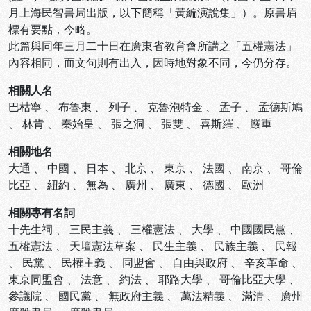
月上海民智書局出版，以下簡稱「黃編演說集」）。原書眉
標有要點，今略。
此篇與同年三月二十日在廣東省教育會所講之「五權憲法」
內容相同，而文句則有出入，因時地對象不同，今仍分存。
相關人名
巴枯寧
、
布魯東
、
列子
、
克魯泡特金
、
孟子
、
孟德斯鳩
、
林肯
、
秦始皇
、
張之洞
、
張雙
、
喜斯羅
、
嚴重
相關地名
大通
、
中國
、
日本
、
北京
、
東京
、
法國
、
南京
、
哥倫
比亞
、
紐約
、
無為
、
廣州
、
廣東
、
德國
、
歐洲
相關專有名詞
十先生祠
、
三民主義
、
三權憲法
、
大學
、
中國國民黨
、
五權憲法
、
天壇憲法草案
、
民生主義
、
民族主義
、
民報
、
民黨
、
民權主義
、
同盟會
、
自由與政府
、
辛亥革命
、
東京同盟會
、
法意
、
約法
、
耶路大學
、
哥倫比亞大學
、
參議院
、
國民黨
、
無政府主義
、
萬法精義
、
滿清
、
廣州