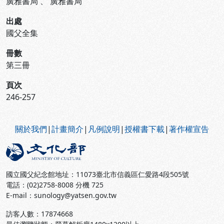
廣雅書局
、
廣雅書局
出處
國父全集
冊數
第三冊
頁次
246-257
:::
關於我們
|
計畫簡介
|
凡例說明
|
授權書下載
|
著作權宣告
國立國父紀念館地址：11073臺北市信義區仁愛路4段505號
電話：(02)2758-8008 分機 725
E-mail：sunology@yatsen.gov.tw
訪客人數：
17874668