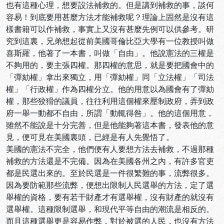
也有這種心理，想要設法補救的。但是講到補救的事，談何
容易！到底要用甚麼方法才能補救呢？理論上固然是沒有這
樣書籍可以作補救，事實上又沒有甚麼先例可以供參考。研
究到這裏，兄弟想起從前美國哥倫比亞大學有一位教授叫做
喜斯羅，他著了一本書，叫做「自由」。他說憲法的三權是
不夠用的，要主張四權。那四權的意思，就是要把國會中的
「彈劾權」拿出來獨立，用「彈劾權」同「立法權」「司法
權」「行政權」作為四權分立。他的用意以為國會有了彈劾
權，那些狡猾的議員，往往利用這個權來壓制政府，弄到政
府一舉一動都不自由，所謂「動輒得咎」。他的這個用意，
雖然不能說是十分完善，但是他能夠著這本書，發表他的意
見，便可見在美國裏頭，已經是有人先覺悟了。
美國的憲法不完全，他們便有人要想方法去補救，不過那種
補救的方法還是不完備。因為在美國各州之內，有許多官吏
都是民選出來的。至於民選是一件很繁難的事，流弊很多。
因為要防範那些流弊，便想出限制人民選舉的方法，定了選
舉權的資格，要有若干財產才有選舉權，沒有財產的就沒有
選舉權。這種限制選舉，和現代平等自由的潮流是相反的。
而且這種選舉更是容易作弊，對於被選的人民，也沒有方法