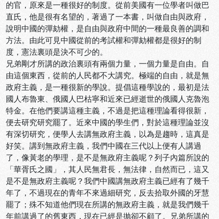
的官，原來是一種很好的制度。從前美國有一位學者叫做巴
直氏，他是很有名望的，著過了一本書，叫做自由與政府，
說明中國的彈劾權，是自由與政府中間的一種最良善的調和
方法。由此可見中國從前的考試權和彈劾權都是很好的制
度，憲法裏頭是決不可少的。
兄弟剛才所講的政治裏頭有兩個力量，一個力量是自由。自
由這個東西，從前的人民都不大講究。極端的自由，就是無
政府主義，是一種很新的學說。提倡這種學說的，最初是法
國人布魯東、俄國人巴枯寧和近來已經逝世的俄國人克魯泡
特金。在他們要講這種主義，不過是把這種理論看得很新，
便去研究研究罷了。近來中國的學生們，對於這種理論並沒
有深切研究，便學人去講無政府主義，以為是趨時，這真是
好笑。講到無政府主義，我們中國在三代以上便有人講過
了，像黃老的學理，是不是無政府主義呢？列子內篇所說的
「華胥氏之國」，其人民無君長，無法律，自然而已，這又
是不是無政府主義呢？我們中國講無政府主義已經有了幾千
年了，不過現在的青年不來過細研究，反去拾取外國的牙慧
罷了；殊不知道他們現在所講的無政府主義，就是我們幾千
年前講過了的舊東西，現在已經是抛卻不顧了。兄弟所講的