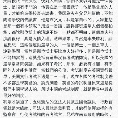
夫隨後跟上去演說，便對人民講，你們不要以為他是一個博
士，是很有學問的，他實在是一個書獃子，他是靠父兄的力
量，才能夠進學校裏去讀書，我因為沒有父兄的幫助，不能
夠進學校內去讀書；他是靠父兄，我是靠自己的，大家想想
是那一個有本領呢？用這一番話，說得那班選舉人個個都拍
掌，都說那位博士的演說不好，一點都不明白，這個車夫的
演說很好，真是入情入理。選舉結果，果然是車夫勝利。諸
君想想：這兩個運動選舉的人，一個是博士，一個是車夫，
說到學問，當然是那位博士要比車夫好得多，但是那位博士
不能夠當選，這就是祇有選舉沒有考試的弊病。所以美國的
選舉常常鬧笑話。如果有了考試，那末，必要有才能、有學
問的人才能夠做官，當我們的公僕。考試制度在英國實行最
早，美國實行考試不過是二三十年。現在各國的考試制度差
不多都是學英國的。窮流溯源，英國的考試制度原來還是從
我們中國學過去的。所以中國的考試制度，就是世界中最古
最好的制度。
我剛才講過了，五權憲法的立法人員就是國會議員，行政首
領就是大總統，司法人員就是裁判官，其餘行使彈劾權的有
監察官，行使考試權的有考試官。兄弟在南京政府的時候，