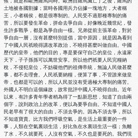
候，就是和歐洲羅馬同時。歐洲自羅馬滅亡了之後，羅馬的
土地被各國割據；當時各國用兵力佔據一塊地方，大者稱
王，小者稱侯，都是很專制的。人民受不過那種專制的痛
苦，所以要發生革命，拼命去爭自由，好像晚近幾世紀，發
生許多戰爭，都是為爭自由一樣。兄弟從前主張革命，對於
爭自由一層，沒有甚麼特別提倡，當中原因，就是因為看到
了中國人民祇曉得講改革政治，不曉得甚麼叫做自由。中國
歷代的皇帝，他們的目的，專是要保守自己的皇位，永遠家
天下，子子孫孫可以萬世安享。所以他們祇要人民完糧納
稅，不侵犯皇位，不妨礙他們的祖傳帝統，無論人民做甚麼
事，都不去理會。人民祇要納糧，便算了事，不管誰來做皇
帝，也都是可以的，所以人民並沒有受過極大專制的痛苦。
外國人不明白這個緣故，故常批評中國人不曉得自由。近年
以來，有許多青年學者稍為得了一點新思想，知道了自由兩
個字，說到政治上的改革，便以為要爭自由。不知道中國人
民老早有了很大的自由，不須去爭的。因為不須去爭，所以
不知道寶貴。比方我們呼吸空氣，是生活上最重要的一件
事，人類在空氣裏頭生活，好比魚在水裏頭生活一樣；魚離
了水，不久就要死，人沒有空氣，不久也是要死的。我們現