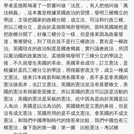
學者孟德斯鳩著了一部書叫做「法意」，有人把他叫做「萬
法精義」，這本書是根據英國政治的習慣，發明三權獨立的
學說，主張把國家的政權分開，成立法、司法和行政三權。
所以三權分立，是由於孟德斯鳩所發明的。當時英國雖然是
把政權分開了，好像三權分立一樣，但是後來因為政黨發
達，漸漸變化，到了現在並不是行三權政治，實在是一權政
治。英國現在的政治制度是國會獨裁，實行議會政治，所謂
以黨治國的政黨政治。孟德斯鳩發明了三權分立的學說之
後，不久就發生美國的革命。美國革命成功，訂立憲法，是
根據於孟氏三權分立的學說，用很嚴密底文字，成立一種成
文憲法。後來日本維新和歐洲各國革命，差不多是拿美國的
憲法做底本，去訂立憲法。英國的憲法並沒有甚麼條文，美
國的憲法有很嚴密底條文。所以英國的憲法可以說是活動的
憲法，美國的憲法是呆板的憲法。此中因為是由於英國是以
人為治，美國是以法為治的。英國雖然是立憲的鼻祖，但是
沒有成文憲法，英國所用的是不成文憲法。拿英國的不成文
憲法，和我們中國專制時代的情形來比較，我們中國也有三
權憲法，像下面的第一圖：第一圖 比較憲法－考試權