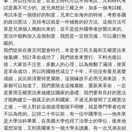
事，所以任用官吏，在君主時代可以不用考試，共和時代考
試是萬不可少的。故兄弟想於三權之外，加多一個考試權。
考試本是一個很好的制度，兄弟亡命海外的時候，考察各國
的政治憲法，見得考試就是一件補救的好方法。這個方法可
算是兄弟個人獨創出來的，並不是從外國學者抄襲出來的。
憲法中能夠加入這個制度，我想是一定很完備，可以通行無
礙的。
我們從前在東京同盟會時代，本是拿三民主義和五權憲法來
做黨綱，預計革命成功了，我們就拿來實行。不料光復以
後，大家並不注意，多數人的心理，以為推翻了滿清，便算
是革命成功，所以民國雖然成立了十年，不但沒有看見甚麼
成績，反比前清覺得更腐敗。這個緣故不必用兄弟來說，大
家都可以知道了。我們要除去這種腐敗，重新來革命，一定
是要用五權憲法來做建設國家的基礎。我們要有良好的憲法
才能夠建立一個真正的共和國家。不過兄弟發明了五權憲法
之後，一班人對於這個道理都很不明瞭，就是專門學者也有
不以為然的。記得二十年以前，有一位中國學生――他本來
是大學法科畢業，在美國大學也得了法學士的學位，後來他
還想深造，又到美國東方一個大學去讀書。有一次兄弟在紐