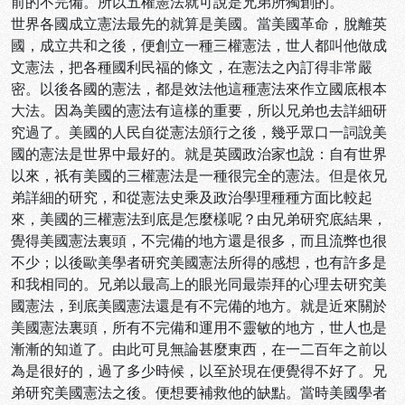
前的不完備。所以五權憲法就可說是兄弟所獨創的。
世界各國成立憲法最先的就算是美國。當美國革命，脫離英
國，成立共和之後，便創立一種三權憲法，世人都叫他做成
文憲法，把各種國利民福的條文，在憲法之內訂得非常嚴
密。以後各國的憲法，都是效法他這種憲法來作立國底根本
大法。因為美國的憲法有這樣的重要，所以兄弟也去詳細研
究過了。美國的人民自從憲法頒行之後，幾乎眾口一詞說美
國的憲法是世界中最好的。就是英國政治家也說：自有世界
以來，祇有美國的三權憲法是一種很完全的憲法。但是依兄
弟詳細的研究，和從憲法史乘及政治學理種種方面比較起
來，美國的三權憲法到底是怎麼樣呢？由兄弟研究底結果，
覺得美國憲法裏頭，不完備的地方還是很多，而且流弊也很
不少；以後歐美學者研究美國憲法所得的感想，也有許多是
和我相同的。兄弟以最高上的眼光同最崇拜的心理去研究美
國憲法，到底美國憲法還是有不完備的地方。就是近來關於
美國憲法裏頭，所有不完備和運用不靈敏的地方，世人也是
漸漸的知道了。由此可見無論甚麼東西，在一二百年之前以
為是很好的，過了多少時候，以至於現在便覺得不好了。兄
弟研究美國憲法之後。便想要補救他的缺點。當時美國學者