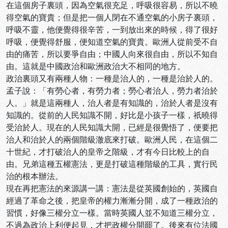
在這個房子裏頭，因為空氣很充足，呼吸很容易，所以不曉
得空氣的寶貴；但是把一個人閉在不通空氣的小房子裏頭，
呼吸不靈，他便覺得很辛苦，一到放出來的時候，得了很好
呼吸，便覺得舒服，便知道空氣的寶貴。歐洲人從前受不自
由的痛苦，所以要爭自由；中國人向來很自由，所以不知自
由。這就是中國政治和歐洲政治大不相同的地方。
政治裏頭又有兩種人物：一種是治人的，一種是治於人的。
孟子說：「有勞心者，有勞力者；勞心者治人，勞力者治於
人。」就是這兩種人，治人者是有知識的，治於人者是沒有
知識的。從前的人民知識不開，好比是小孩子一樣，祇曉得
受治於人。現在的人民知識大開，已經是很覺悟了，便要把
治人和治於人的兩個階級澈底來打破。歐洲人民，在這個二
十世紀，才打破治人的皇帝之階級，才有今日比較上的自
由。兄弟這種五權憲法，更是打破這種階級的工具，實行民
治的根本辦法。
現在再把憲法的來源講一講：憲法是從英國創始的，英國自
經過了革命之後，把皇帝的權力漸漸分開，成了一種政治的
習慣，好像三權分立一樣。當時英國人並不知道三權分立，
不過為政治上利便起見，才把政權分開罷了。後來有位法國