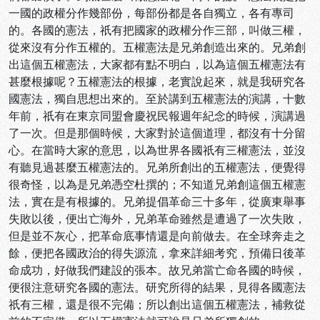
一國的政權分作幾部份，每部份都是各自獨立，各有專司
的。各國的憲法，祇有把國家的政權分作三部，叫做三權，
從來沒有分作五權的。五權憲法是兄弟創造出來的。兄弟創
出這個五權憲法，大家都有點不明白，以為這個五權憲法有
甚麼根據呢？五權憲法的根據，老實說起來，就是我研究各
國憲法，獨自思想出來的。至於講到五權憲法的演講，十數
年前，祇有在東京同盟會慶祝民報週年紀念的時候，演講過
了一次。但是那個時候，大家對於這個道理，都沒有十分留
心。在當時大家的意思，以為世界各國祇有三權憲法，並沒
有聽見過甚麼五權憲法的。兄弟所創出的五權憲法，便覺得
很奇怪，以為是兄弟憑空杜撰的；不知道兄弟創這個五權憲
法，實在是有根據的。兄弟提倡革命三十多年，從廣東舉事
失敗以後，便出亡海外，兄弟革命雖然是遭過了一次失敗，
但是並不灰心，把革命底事情還是向前做去。在全球奔走之
餘，便把各國政治的得失源流，拿來詳細考究，預備日後革
命成功，好做我們建設的張本。故兄弟當亡命各國的時候，
便很注意研究各國的憲法。研究所得的結果，見得各國憲法
祇有三權，還是很不完備；所以創出這個五權憲法，補救從