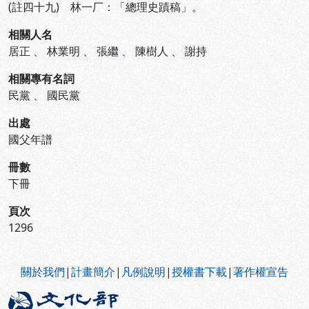
(註四十九) 林一厂：「總理史蹟稿」。
相關人名
居正
、
林業明
、
張繼
、
陳樹人
、
謝持
相關專有名詞
民黨
、
國民黨
出處
國父年譜
冊數
下冊
頁次
1296
:::
關於我們
|
計畫簡介
|
凡例說明
|
授權書下載
|
著作權宣告