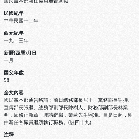
國民黨本部新任職員通告就職
民國紀年
中華民國十二年
西元紀年
一九二三年
新曆(西曆)月日
一月
國父年歲
58
全文內容
國民黨本部通告略謂：前日總務部長居正、黨務部長謝持、
宣傳部長張繼、總務部副部長陳樹人、財務部副部長林業
明，因修正新章，聯請辭職，業蒙先生照准。自是日起，即
由新任各職員繼續執行職務。(註四十九)
注釋