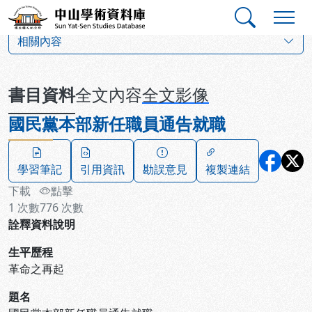
跳到主要內容
:::
:::
中山學術資料庫
:::
相關內容
書目資料
全文內容
全文影像
國民黨本部新任職員通告就職
學習筆記
引用資訊
勘誤意見
複製連結
下載
點擊
1
次數
776
次數
詮釋資料說明
生平歷程
革命之再起
題名