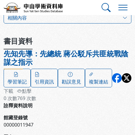
跳到主要內容
:::
:::
中山學術資料庫
:::
相關內容
書目資料
先知先導：先總統 蔣公駁斥共匪統戰陰
謀之指示
學習筆記
引用資訊
勘誤意見
複製連結
下載
點擊
0
次數
769
次數
詮釋資料說明
館藏登錄號
00000011947