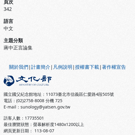
頁次
342
語言
中文
主題分類
蔣中正言論集
:::
關於我們
|
計畫簡介
|
凡例說明
|
授權書下載
|
著作權宣告
國立國父紀念館地址：11073臺北市信義區仁愛路4段505號
電話：(02)2758-8008 分機 725
E-mail：sunology@yatsen.gov.tw
訪客人數：
17735501
最佳瀏覽狀態：螢幕解析度1480x1200以上
網頁更新日期： 113-08-07