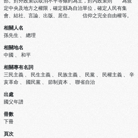
部。對外政策以取消不平等條約為主，對內政策則 為規
定中央及地方之權限，確定縣為自治單位，確定人民有集
會、結社、言論、出版、居住、 信仰之完全自由權等。
相關人名
孫先生
、
總理
相關地名
中國
、
和平
相關專有名詞
三民主義
、
民生主義
、
民族主義
、
民黨
、
民權主義
、
辛
亥革命
、
國民黨
、
節制資本
、
聯省自治
出處
國父年譜
冊數
下冊
頁次