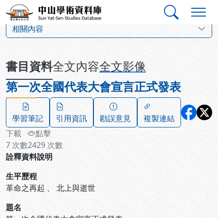
跳到主要內容
:::
:::
中山學術資料庫
:::
相關內容
書目資料
全文內容
全文影像
第一次全國代表大會宣言正式發表
學習筆記
引用資訊
勘誤意見
複製連結
下載
點擊
7
次數
2429
次數
詮釋資料說明
生平歷程
革命之再起
、
北上與逝世
題名