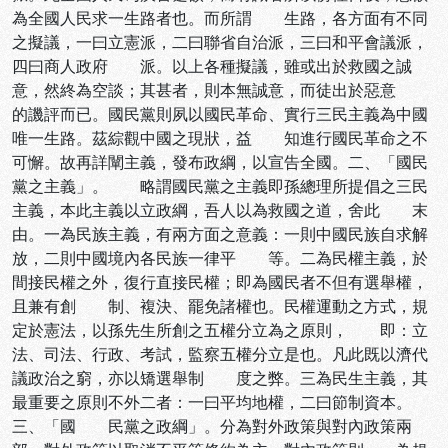
為全國人民求一生路者也。而所謂 生路，各方面有不同
之擬議，一曰立憲派，二曰聯省自治派，三曰和平會議派，
四曰商人政府 派。以上各種擬議，雖或出於救國之誠
意，然終為空談；其甚者，則本無誠意，而徒出於惡意
的譏評而已。國民黨則夙以國民革命、實行三民主義為中國
唯一生路。茲綜觀中國之現狀，益 知進行國民革命之不
可懈。故再詳闡主義，發布政綱，以宣告全國。二、「國民
黨之主義」。 略謂國民黨之主義即孫總理所提倡之三民
主義，本此主義以立政綱，吾人以為救國之道，舍此 末
由。一為民族主義，有兩方面之意義：一則中國民族自求解
放，二則中國境內各民族一律平 等。二為民權主義，於
間接民權之外，復行直接民權；即為國民者不但有選舉權，
且兼有創 制、複決、罷免諸權也。民權運動之方式，規
定於憲法，以孫先生所創之五權分立為之原則， 即：立
法、司法、行政、考試，監察五權分立是也。凡此既以濟代
議政治之窮，亦以矯選舉制 度之弊。三為民生主義，其
最重要之原則不外二者：一曰平均地權，二曰節制資本。
三、「國 民黨之政綱」。分為對外政策與對內政策兩