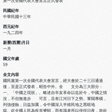
第一次全國代表大會宣言正式發表
民國紀年
中華民國十三年
西元紀年
一九二四年
新曆(西曆)月日
一月
國父年歲
59
全文內容
國民黨第一次全國代表大會宣言，經大會於二十三日通過
後，至是正式發表，昭告中外。全 文分為三大部分：
一、「中國之現狀」。略述自辛亥革命以迄於今，中國之情
況，不但無進步 可言，且有江河日下之勢。軍閥專橫，
列強侵蝕，日益加厲，令中國深入半殖民地之黑暗地
獄。此全國人民為疾首蹙額，而有識者所以傍徨日夜，急欲