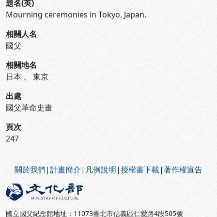
題名(英)
Mourning ceremonies in Tokyo, Japan.
相關人名
國父
相關地名
日本
、
東京
出處
國父革命史畫
頁次
247
:::
關於我們
|
計畫簡介
|
凡例說明
|
授權書下載
|
著作權宣告
國立國父紀念館地址：11073臺北市信義區仁愛路4段505號