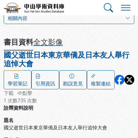
跳到主要內容
:::
:::
中山學術資料庫
:::
相關內容
書目資料
全文影像
國父逝世日本東京華僑及日本友人舉行
追悼大會
學習筆記
引用資訊
勘誤意見
複製連結
下載
點擊
1
次數
735
次數
詮釋資料說明
題名
國父逝世日本東京華僑及日本友人舉行追悼大會