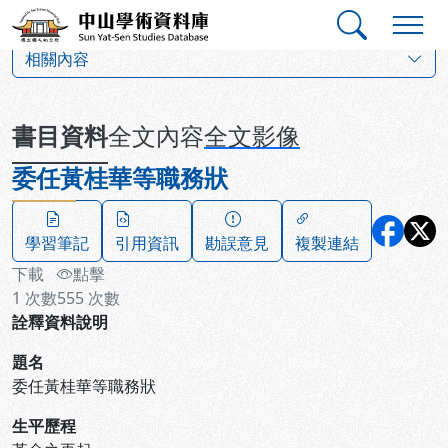
跳到主要內容
:::
:::
中山學術資料庫
:::
相關內容
書目資料
全文內容
全文影像
委任黃桂華等職務狀
學習筆記
引用資訊
勘誤意見
複製連結
下載
點擊
1
次數
555
次數
詮釋資料說明
題名
委任黃桂華等職務狀
生平歷程