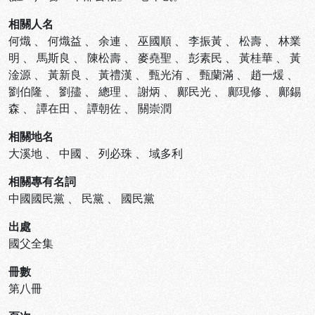
相關人名
何熾
、
何熾益
、
余連
、
巫國順
、
李振黃
、
松壽
、
林業
明
、
馬斯良
、
陳松壽
、
麥堯聖
、
彭素民
、
黃桂華
、
黃
淦源
、
黃新良
、
黃禮漢
、
甄光洧
、
甄蘭滿
、
趙一煖
、
劉伯隆
、
劉孻
、
總理
、
謝炳
、
鄺民光
、
鄺現修
、
鄺錫
森
、
譚在田
、
譚朝佐
、
關崇潤
相關地名
大溪地
、
中國
、
列必珠
、
域多利
相關專有名詞
中國國民黨
、
民黨
、
國民黨
出處
國父全集
冊數
第八冊