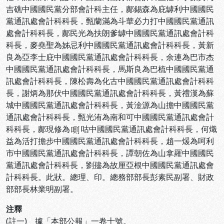
吉礁中國國民黨分部會計科主任，鄺錫森為庇罅利中國國民
黨通訊處會計科科長，甄蘭滿為斗華必力打中國國民黨通訊
處會計科科長，鄺民光為扶朗爹罅中國國民黨通訊處會計科
科長，麥堯聖為姊忌利中國國民黨通訊處會計科科長，黃新
良為亞李士庇中國國民黨通訊處會計科科長，余連為巴市杰
中國國民黨通訊處會計科科長，馬斯良為巴梳中國國民黨通
訊處會計科科長，陳松壽為化古中國國民黨通訊處會計科科
長，謝炳為那伏中國國民黨通訊處會計科科長，黃禮漢為蘇
城中國國民黨通訊處會計科科長，黃淦源為山擔中國國民黨
通訊處會計科科長，甄光洧為南和可中國國民黨通訊處會計
科科長，鄺現修為
咕中國國民黨通訊處會計科科長，何熾
益為活打擔步中國國民黨通訊處會計科科長，趙一煖為呵利
市中國國民黨通訊處會計科科長，譚朝佐為山拿羅中國國民
黨通訊處會計科科長，劉孻為故厘亞根中國國民黨通訊處會
計科科長。此狀。總理、印。總務部部長彭素民副署、財政
部部長林業明副署。
注釋
(註一) 據「本部公報」一卷十號。